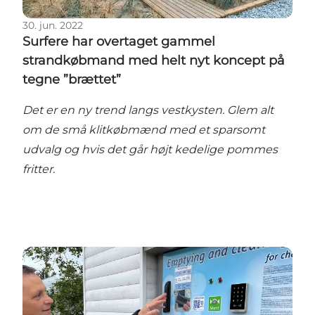
30. jun. 2022
Surfere har overtaget gammel
strandkøbmand med helt nyt koncept på
tegne ”brættet”
Det er en ny trend langs vestkysten. Glem alt
om de små klitkøbmænd med et sparsomt
udvalg og hvis det går højt kedelige pommes
fritter.
Slut med den manuelle møg-tjans – campister vil ha