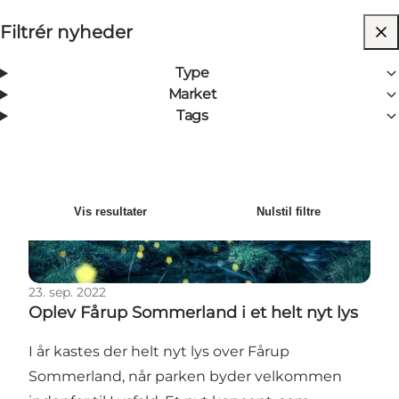
Filtrér nyheder
34
Resultater
Nyeste
Sortér efter
:
Type
Market
Oplev Fårup Sommerland i et helt nyt lys
Tags
Vis resultater
Nulstil filtre
23. sep. 2022
Oplev Fårup Sommerland i et helt nyt lys
I år kastes der helt nyt lys over Fårup
Sommerland, når parken byder velkommen