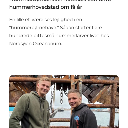
hummerhovedstad om få år
En lille et-værelses lejlighed i en
”hummerbørnehave.” Sådan starter flere
hundrede bittesmå hummerlarver livet hos
Nordsøen Oceanarium.
Hooked: Yngste mand på trawleren er bare 17 år, me