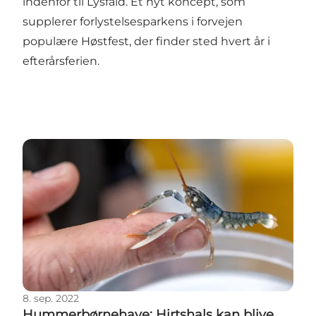
indenfor til Lysfald. Et nyt koncept, som
supplerer forlystelsesparkens i forvejen
populære Høstfest, der finder sted hvert år i
efterårsferien.
Hummerbørnehave: Hirtshals kan blive hummerhov
8. sep. 2022
Hummerbørnehave: Hirtshals kan blive