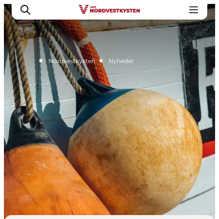
■
■
Nordvestkysten
Nyheder
Feriesteder
Inspiration
Handicapvenlig ferie
Events
Overnatning
Planlæg din ferie