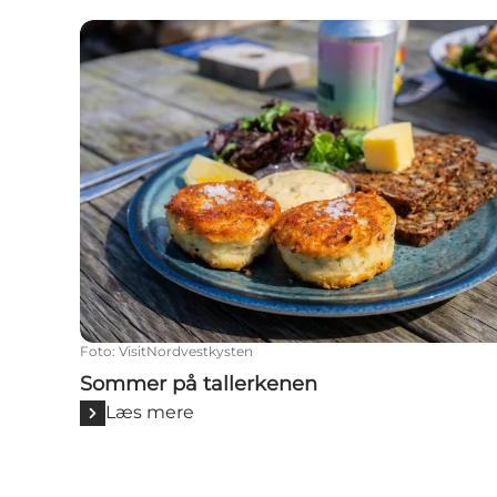
Sommer på tallerkenen
Foto
:
VisitNordvestkysten
Sommer på tallerkenen
Læs mere