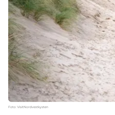
Foto
:
VisitNordvestkysten