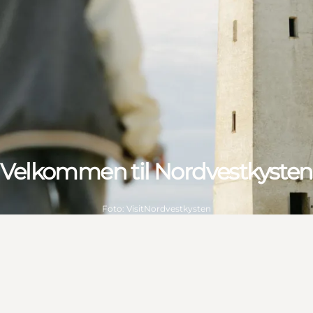
Velkommen til Nordvestkysten
Foto
:
VisitNordvestkysten