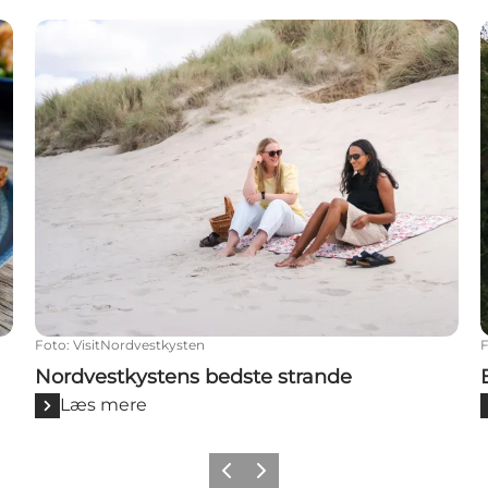
Nordvestkystens bedste strande
Foto
:
VisitNordvestkysten
Nordvestkystens bedste strande
Læs mere
Forrige
Næste