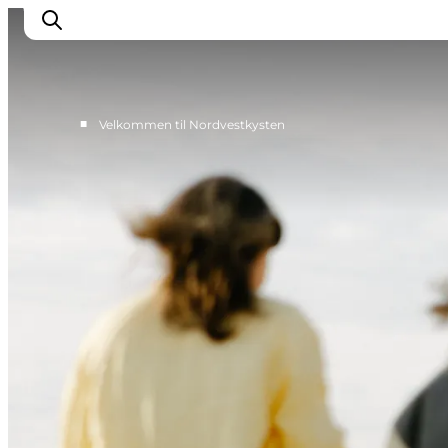
■
Velkommen til Nordvestkysten
Feriesteder
Inspiration
Handicapvenlig ferie
Events
Overnatning
Planlæg din ferie