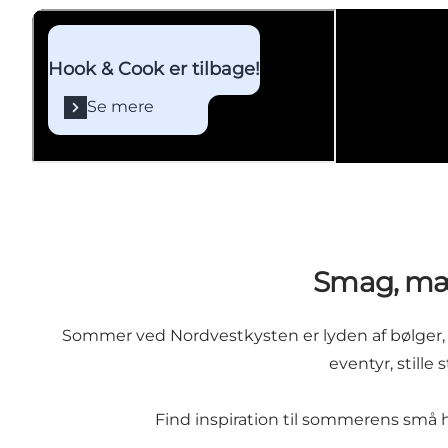
Se mere
Hook & Cook er tilbage!
Se mere
Smag, mæ
Sommer ved Nordvestkysten er lyden af bølger, duf
eventyr, still
Find inspiration til sommerens små hv