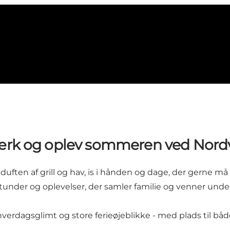
rk og oplev sommeren ved Nordv
ten af grill og hav, is i hånden og dage, der gerne må v
e stunder og oplevelser, der samler familie og venner und
erdagsglimt og store ferieøjeblikke - med plads til både