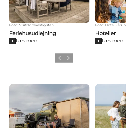
Foto
:
VisitNordvestkysten
Foto
:
Hotel Fårup
Feriehusudlejning
Hoteller
Læs mere
Læs mere
Forrige
Næste
Campingpladser
Feriecentre