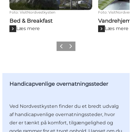
Foto
:
VisitNordvestkysten
Foto
:
VisitNordves
Bed & Breakfast
Vandrehjem
Læs mere
Læs mere
Forrige
Næste
Handicapvenlige overnatningssteder
Ved Nordvestkysten finder du et bredt udvalg
af handicapvenlige overnatningssteder, hvor
der er tænkt på komfort, tilgængelighed og
gode rammer for et trygt ophold. Uanset om du