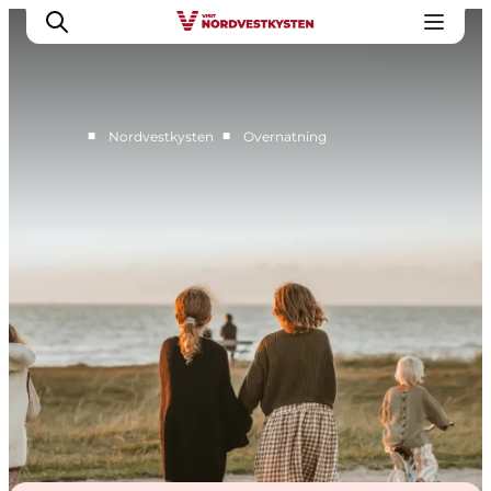
■
■
Nordvestkysten
Overnatning
Feriesteder
Inspiration
Handicapvenlig ferie
Events
Overnatning
Planlæg din ferie