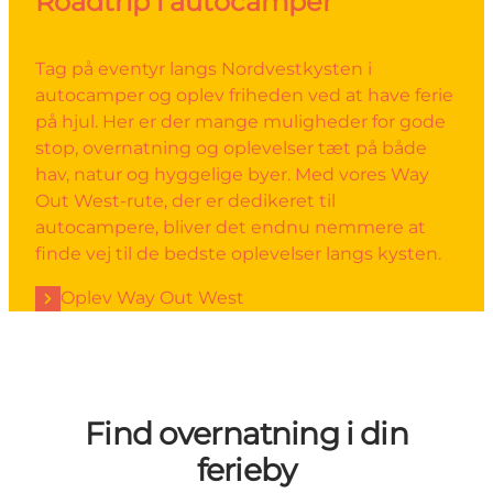
Roadtrip i autocamper
Tag på eventyr langs Nordvestkysten i
autocamper og oplev friheden ved at have ferie
på hjul. Her er der mange muligheder for gode
stop, overnatning og oplevelser tæt på både
hav, natur og hyggelige byer. Med vores Way
Out West-rute, der er dedikeret til
autocampere, bliver det endnu nemmere at
finde vej til de bedste oplevelser langs kysten.
Oplev Way Out West
Find overnatning i din
ferieby