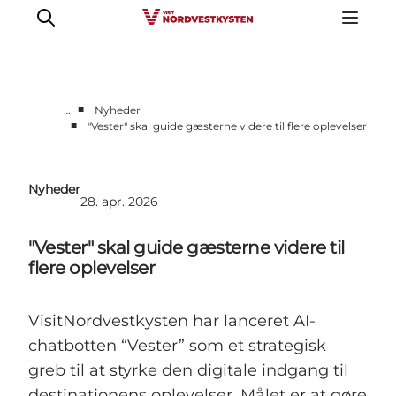
■
…
Nyheder
■
"Vester" skal guide gæsterne videre til flere oplevelser
Erhverv
Nyheder
Nyheder
Kontakt
28. apr. 2026
Presse
"Vester" skal guide gæsterne videre til
flere oplevelser
VisitNordvestkysten har lanceret AI-
chatbotten “Vester” som et strategisk
greb til at styrke den digitale indgang til
destinationens oplevelser. Målet er at gøre