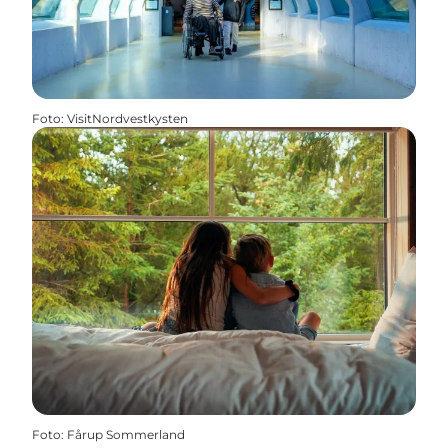
Foto
:
VisitNordvestkysten
Foto
:
Fårup Sommerland