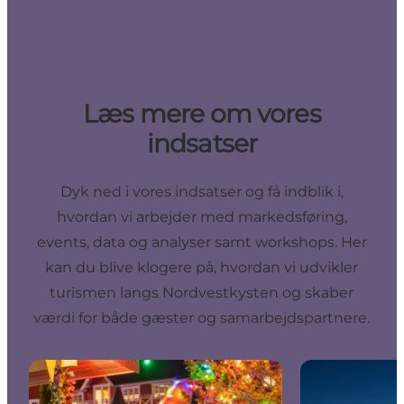
Læs mere om vores
indsatser
Dyk ned i vores indsatser og få indblik i,
hvordan vi arbejder med markedsføring,
events, data og analyser samt workshops. Her
kan du blive klogere på, hvordan vi udvikler
turismen langs Nordvestkysten og skaber
værdi for både gæster og samarbejdspartnere.
Markedsføring
Events