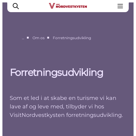
■
■
…
Om os
Forretningsudvikling
Erhverv
Nyheder
Kontakt
Forretningsudvikling
Presse
Som et led i at skabe en turisme vi kan
lave af og leve med, tilbyder vi hos
VisitNordvestkysten forretningsudvikling.