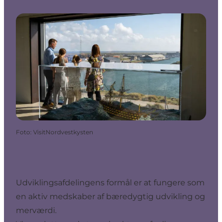
Foto
:
VisitNordvestkysten
Udviklingsafdelingens formål er at fungere som
en aktiv medskaber af bæredygtig udvikling og
merværdi.