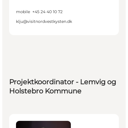
mobile
+45 24 40 10 72
klju@visitnordvestkysten.dk
Projektkoordinator - Lemvig og
Holstebro Kommune
Sara Stubkjær Pedersen (barselsvikar) - Projektkoor