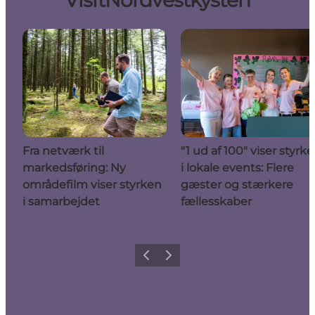
VisitNordvestkysten
Fra netværk til
"1 ud af 100" viser styrk
markedsføring: Ny
i lokale events: Flere
områdefilm viser styrken
gæster og stærkere
i samarbejdet
fællesskaber
Forrige
Næste