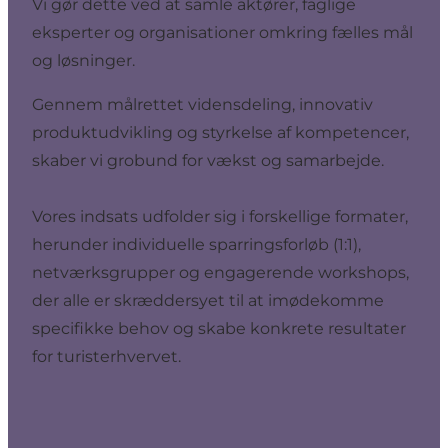
Vi gør dette ved at samle aktører, faglige
eksperter og organisationer omkring fælles mål
og løsninger.
Gennem målrettet vidensdeling, innovativ
produktudvikling og styrkelse af kompetencer,
skaber vi grobund for vækst og samarbejde.
Vores indsats udfolder sig i forskellige formater,
herunder individuelle sparringsforløb (1:1),
netværksgrupper og engagerende workshops,
der alle er skræddersyet til at imødekomme
specifikke behov og skabe konkrete resultater
for turisterhvervet.