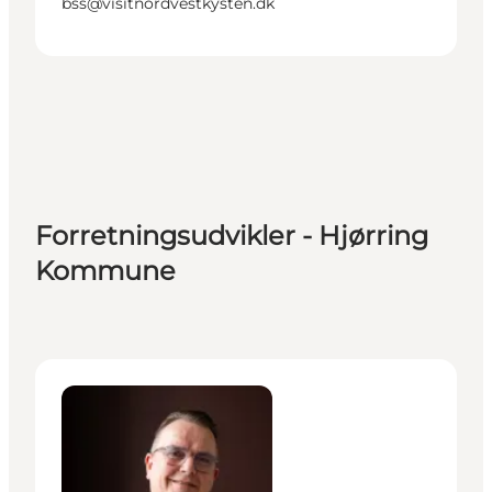
bss@visitnordvestkysten.dk
Forretningsudvikler - Hjørring
Kommune
Morten Becker Jørgensen - Forretningsudvikler