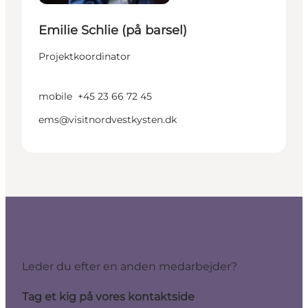
Emilie Schlie (på barsel)
Projektkoordinator
mobile
+45 23 66 72 45
ems@visitnordvestkysten.dk
Leder du efter en anden medarbejder?
Tag et kig på vores kontaktside