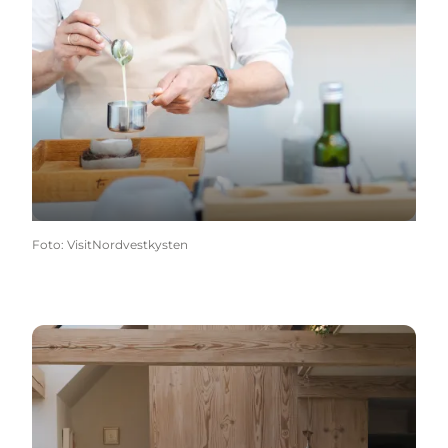
Foto
:
VisitNordvestkysten