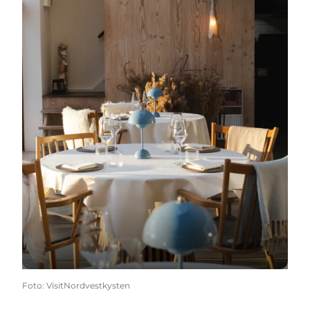
Foto
:
VisitNordvestkysten