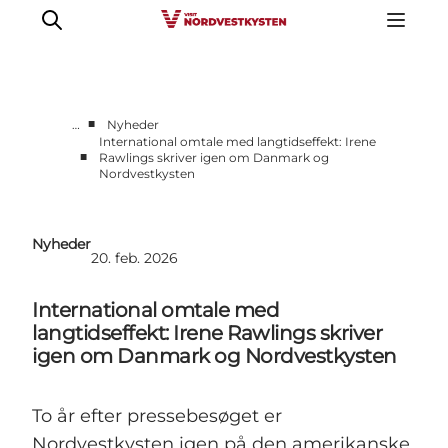
■
…
Nyheder
International omtale med langtidseffekt: Irene
■
Rawlings skriver igen om Danmark og
Erhverv
Nordvestkysten
Nyheder
Kontakt
Nyheder
Presse
20. feb. 2026
International omtale med
langtidseffekt: Irene Rawlings skriver
igen om Danmark og Nordvestkysten
To år efter pressebesøget er
Nordvestkysten igen på den amerikanske