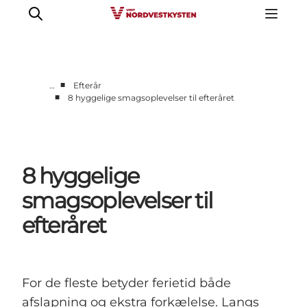
■
…
Efterår
■
8 hyggelige smagsoplevelser til efteråret
Feriesteder
Inspiration
Handicapvenlig ferie
8 hyggelige
Events
Overnatning
smagsoplevelser til
Planlæg din ferie
efteråret
For de fleste betyder ferietid både
afslapning og ekstra forkælelse. Langs