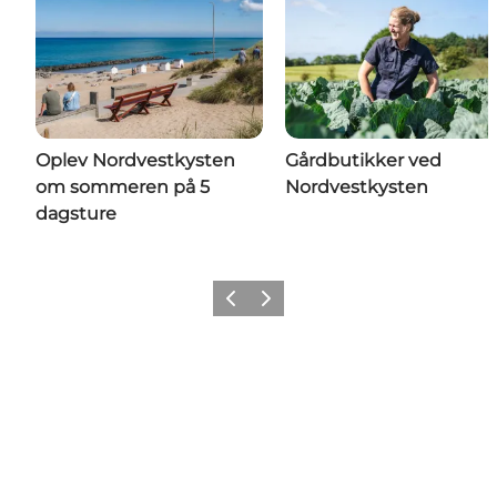
Oplev Nordvestkysten
Gårdbutikker ved
om sommeren på 5
Nordvestkysten
dagsture
Forrige
Næste
Få lidt Nordvestkysten i dit feed