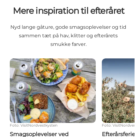
Mere inspiration til efteråret
Nyd lange gåture, gode smagsoplevelser og tid
sammen tæt på hav, klitter og efterårets
smukke farver.
Smagsoplevelser ved Nordvestkysten
Efterårsferie fo
Foto
:
VisitNordvestkysten
Foto
:
VisitNordves
Smagsoplevelser ved
Efterårsferie