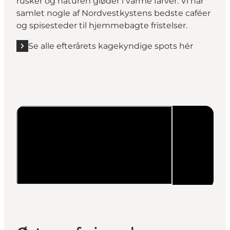
rusker og naturen gløder i varme farver. Vi har
samlet nogle af Nordvestkystens bedste caféer
og spisesteder til hjemmebagte fristelser.
Se alle efterårets kagekyndige spots hér