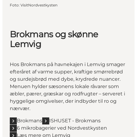
Foto
:
VisitNordvestkysten
Brokmans og skønne
Lemvig
Hos Brokmans på havnekajen i Lemvig smager
efteråret af varme supper, kraftige smørrebrød
og surdejsbrød med dybe, krydrede nuancer.
Menuen hylder sæsonens lokale råvarer som
æbler, pærer, græskar og rodfrugter – serveret i
hyggelige omgivelser, der indbyder til ro og
nærvær.
Brokmans
ISHUSET - Brokmans
6 mikrobagerier ved Nordvestkysten
Læs mere om Lemvig