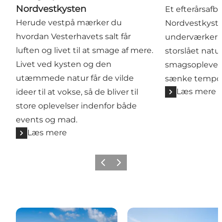
Nordvestkysten
Et efterårsafb
Herude vestpå mærker du
Nordvestkyst
hvordan Vesterhavets salt får
underværker. 
luften og livet til at smage af mere.
storslået natu
Livet ved kysten og den
smagsoplevelser
utæmmede natur får de vilde
sænke tempo
Læs mere
ideer til at vokse, så de bliver til
store oplevelser indenfor både
events og mad.
Læs mere
Forrige
Næste