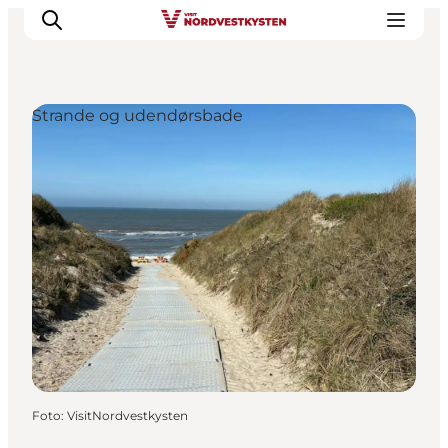
Strande og udendørsbade
Feriesteder
Inspiration
Handicapvenlig ferie
Events
Overnatning
Planlæg din ferie
Foto
:
VisitNordvestkysten