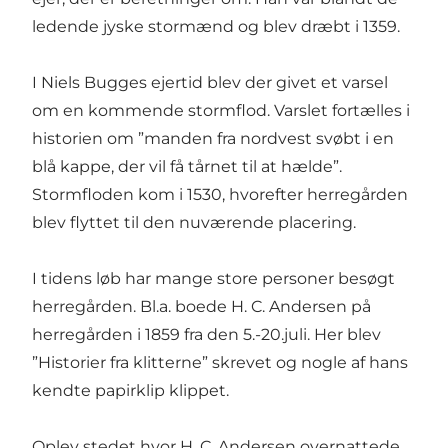
ledende jyske stormænd og blev dræbt i 1359.
I Niels Bugges ejertid blev der givet et varsel
om en kommende stormflod. Varslet fortælles i
historien om ”manden fra nordvest svøbt i en
blå kappe, der vil få tårnet til at hælde”.
Stormfloden kom i 1530, hvorefter herregården
blev flyttet til den nuværende placering.
I tidens løb har mange store personer besøgt
herregården. Bl.a. boede H. C. Andersen på
herregården i 1859 fra den 5.-20.juli. Her blev
”Historier fra klitterne” skrevet og nogle af hans
kendte papirklip klippet.
Oplev stedet hvor H. C. Andersen overnattede.