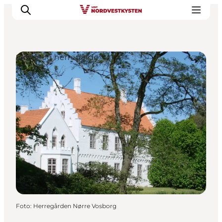
Slotte og herregårde
Feriesteder
Inspiration
Handicapvenlig ferie
Events
Overnatning
Planlæg din ferie
Foto
:
Herregården Nørre Vosborg