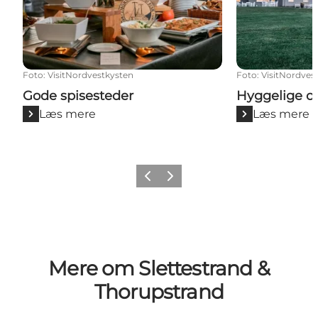
Foto
:
VisitNordvestkysten
Foto
:
VisitNordves
Gode spisesteder
Hyggelige o
Læs mere
Læs mere
Forrige
Næste
Mere om Slettestrand &
Thorupstrand