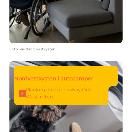
Foto
:
VisitNordvestkysten
Planlæg din tur på Way Out West-ruten
Nordvestkysten i autocamper
Planlæg din tur på Way Out
West-ruten