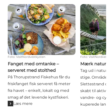
Fanget med omtanke – serveret med stolthed
Mærk naturen
Foto
:
VisitNordvestkysten
Foto
:
VisitNordves
Fanget med omtanke –
Mærk nature
serveret med stolthed
Tag ud i natu
På Thorupstrand Fiskehus får du
stige. Område
friskfanget fisk serveret få meter
Slettestrand 
fra havet – enkelt, lokalt og med
skabt til aktiv
smag af det levende kystfiskeri.
vandre- og cyk
Læs mere
kuperede lands