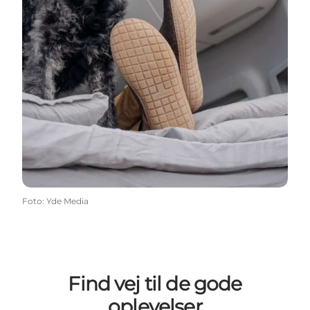
Foto
:
Yde Media
Find vej til de gode
oplevelser