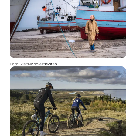
Foto
:
VisitNordvestkysten