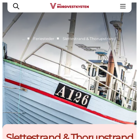
■
■
…
Feriesteder
Slettestrand & Thorupstrand
Feriesteder
Inspiration
Handicapvenlig ferie
Events
Overnatning
Planlæg din ferie
Slettestrand & Thorupstrand