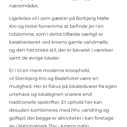
nærområdet.
Ligeledes vil I som gæster på
Borbjerg Mølle
Kro og Hotel
fornemme at befinde jer i en
tidslomme, som i dette tilfælde særligt er
karakteriseret ved kroens gamle vandmølle,
og den historiske stil, der er bevaret i værelser
samt de øvrige lokaler.
Er i til en mere moderne kroophold,
vil
Stenbjerg Kro og Badehotel
være en
mulighed. Her er fokus på lokaleråvarer fra egen
urtehave og lokalegnen snarere end
traditionelle opskrifter. Et ophold her kan
desuden kombineres med hhv. vandring og
golfspil, der begge er aktiviteter i kan foretage
jer i
Nationalpark Thy
- kroens nabo.