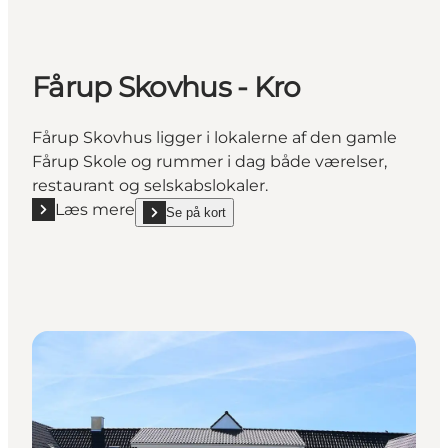
Fårup Skovhus - Kro
Fårup Skovhus ligger i lokalerne af den gamle
Fårup Skole og rummer i dag både værelser,
restaurant og selskabslokaler.
Læs mere
Se på kort
Læs mere "Fårup Skovhus - Kro"
show Fårup Skovhus - Kro on_map