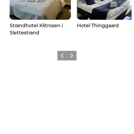
Strandhotel Klitrosen i
Hotel Thinggaard
Slettestrand
Forrige
Næste
Få lidt Nordvestkysten i dit feed