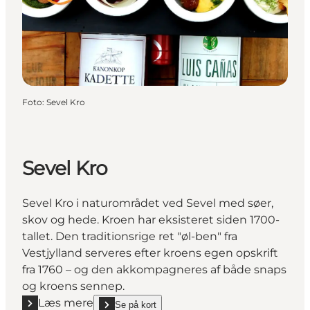
Foto
:
Sevel Kro
Sevel Kro
Sevel Kro i naturområdet ved Sevel med søer,
skov og hede. Kroen har eksisteret siden 1700-
tallet. Den traditionsrige ret "øl-ben" fra
Vestjylland serveres efter kroens egen opskrift
fra 1760 – og den akkompagneres af både snaps
og kroens sennep.
Læs mere
Se på kort
show Sevel Kro on_map