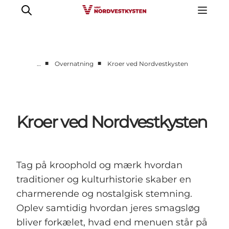
■
■
…
Overnatning
Kroer ved Nordvestkysten
Feriesteder
Inspiration
Handicapvenlig ferie
Kroer ved Nordvestkysten
Events
Overnatning
Planlæg din ferie
Tag på kroophold og mærk hvordan
traditioner og kulturhistorie skaber en
charmerende og nostalgisk stemning.
Oplev samtidig hvordan jeres smagsløg
bliver forkælet, hvad end menuen står på