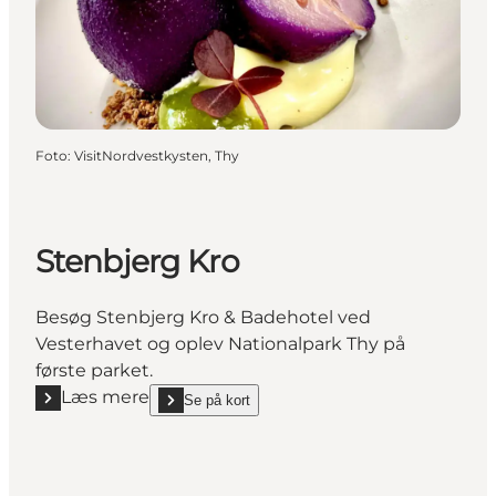
Foto
:
VisitNordvestkysten, Thy
Stenbjerg Kro
Besøg Stenbjerg Kro & Badehotel ved
Vesterhavet og oplev Nationalpark Thy på
første parket.
Læs mere
Se på kort
Læs mere "Stenbjerg Kro"
show Stenbjerg Kro on_map