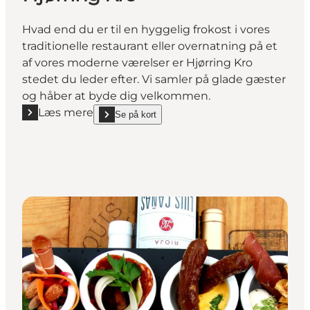
Hvad end du er til en hyggelig frokost i vores
traditionelle restaurant eller overnatning på et
af vores moderne værelser er Hjørring Kro
stedet du leder efter. Vi samler på glade gæster
og håber at byde dig velkommen.
Læs mere
Se på kort
Læs mere "Hjørring Kro"
show Hjørring Kro on_map