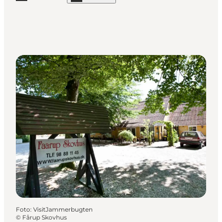
Læs mere "Sevel Kro"
Foto
:
VisitJammerbugten
©
Fårup Skovhus