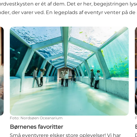
Nordvestkysten er ét af dem. Det er her, begejstringen lyse
inder, der varer ved. En legeplads af eventyr venter på 
Børnenes favoritter
Foto
:
Nordsøen Oceanarium
Børnenes favoritter
Små eventyrere elsker store oplevelser! Vi har