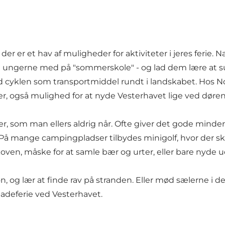
der er et hav af muligheder for aktiviteter i jeres ferie
ag ungerne med på "sommerskole" - og lad dem lære at
s
d
cyklen
som transportmiddel rundt i landskabet. Hos 
ter, også mulighed for at nyde Vesterhavet lige ved døren
ter, som man ellers aldrig når. Ofte giver det gode minde
 På mange
campingpladser
tilbydes minigolf, hvor der ska
ven, måske for at samle bær og urter, eller bare nyde u
øn
, og lær at finde rav på stranden. Eller mød sælerne i 
badeferie ved Vesterhavet.