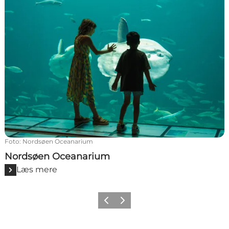
Foto
:
Nordsøen Oceanarium
Nordsøen Oceanarium
Læs mere
Forrige
Næste