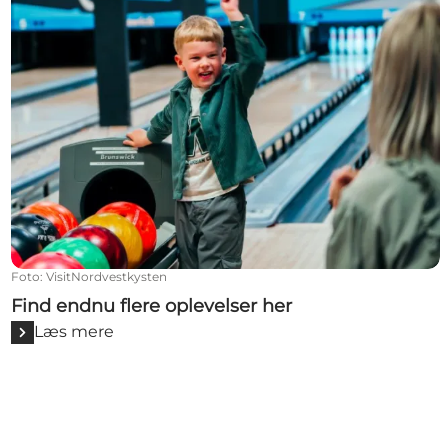
Foto
:
VisitNordvestkysten
Find endnu flere oplevelser her
Læs mere