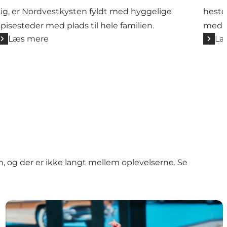
sig, er Nordvestkysten fyldt med hyggelige
heste
spisesteder med plads til hele familien.
med o
Læs mere
Læ
ten, og der er ikke langt mellem oplevelserne. Se
Find endnu flere oplevelser her