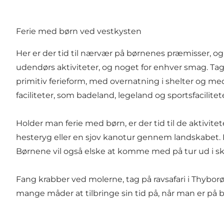
Ferie med børn ved vestkysten
Her er der tid til nærvær på børnenes præmisser, og 
udendørs aktiviteter
, og noget for enhver smag. T
primitiv ferieform, med overnatning i
shelter
og me
faciliteter, som badeland, legeland og sportsfacilite
Holder man ferie med børn, er der tid til de aktivite
hesteryg
eller en sjov
kanotur
gennem landskabet.
Børnene vil også elske at komme med på tur ud i sko
Fang krabber ved molerne, tag på
ravsafari i Thybor
mange måder at tilbringe sin tid på, når man er på 