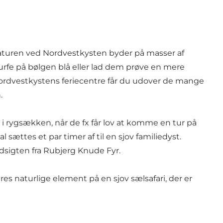
. Naturen ved Nordvestkysten byder på masser af
urfe
på bølgen blå eller lad dem prøve en mere
Nordvestkystens
feriecentre
får du udover de mange
.
r i rygsækken, når de fx får lov at komme en tur på
l sættes et par timer af til en sjov familiedyst.
dsigten fra
Rubjerg Knude Fyr
.
deres naturlige element på en sjov
sælsafari
, der er