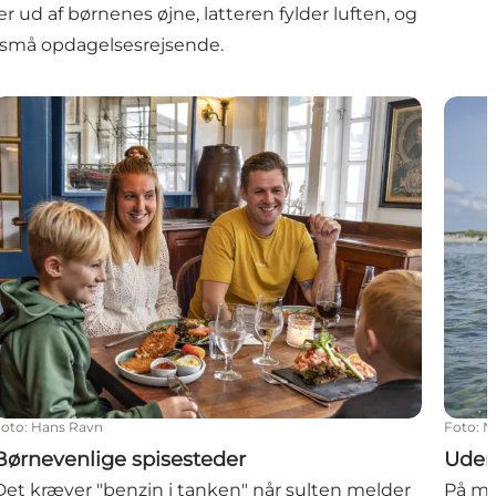
r ud af børnenes øjne, latteren fylder luften, og
de små opdagelsesrejsende.
Børnevenlige spisesteder
Udend
Foto
:
Hans Ravn
Foto
:
N
Børnevenlige spisesteder
Uden
Det kræver "benzin i tanken" når sulten melder
På me