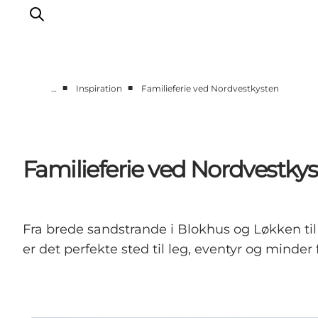
■
■
…
Inspiration
Familieferie ved Nordvestkysten
Feriesteder
Inspiration
Handicapvenlig ferie
Familieferie ved Nordvestky
Events
Overnatning
Planlæg din ferie
Fra brede sandstrande i Blokhus og Løkken til
er det perfekte sted til leg, eventyr og minder f