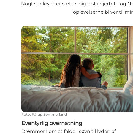
Nogle oplevelser sætter sig fast i hjertet - og 
oplevelserne bliver til m
Eventyrlig overnatning
Foto
:
Fårup Sommerland
Eventyrlig overnatning
Drømmer I om at falde i søvn til lyden af