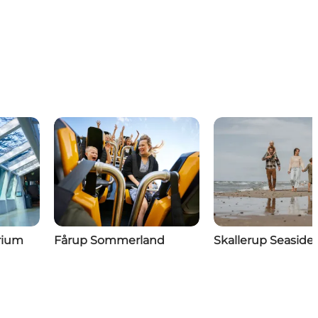
rium
Fårup Sommerland
Skallerup Seaside