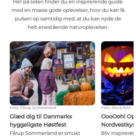
Her på siden finder du en inspirerende guide
med en masse gode oplevelser, hvor du kan få
pulsen op samtidig med, at du kan nyde de
helt enestående naturoplevelser.
Glæd dig til Danmarks hyggeligste Høstfest
OooOoh! Ople
Foto
:
Fårup Sommerland
Foto
:
Stock foto
Glæd dig til Danmarks
OooOoh! Opl
hyggeligste Høstfest
Nordvestkys
Fårup Sommerland er smukt
Bliv inspirer