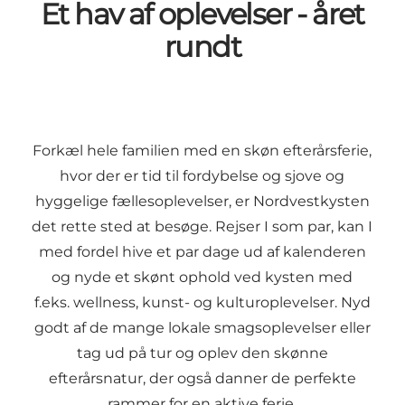
Et hav af oplevelser - året
rundt
Forkæl hele familien med en skøn efterårsferie,
hvor der er tid til fordybelse og sjove og
hyggelige fællesoplevelser, er Nordvestkysten
det rette sted at besøge. Rejser I som par, kan I
med fordel hive et par dage ud af kalenderen
og nyde et skønt ophold ved kysten med
f.eks.
wellness
,
kunst
- og
kulturoplevelser
. Nyd
godt af de mange
lokale smagsoplevelser
eller
tag ud på tur og oplev den skønne
efterårsnatur, der også danner de perfekte
rammer for
en aktive ferie.