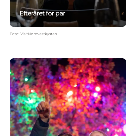
Efteråret for par
Foto
:
VisitNordvestkysten
Efteråret med børn