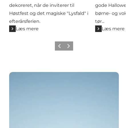
dekoreret, når de inviterer til
gode Hallowee
Høstfest og det magiske "Lysfald" i
børne- og voks
efterårsferien.
tør...
Læs mere
Læs mere
Forrige
Næste
Vælg den perfekte by til jeres efterårsferie her