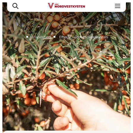
■
■
…
Inspiration
Efterår ved Nordvestkysten
Feriesteder
Inspiration
Handicapvenlig ferie
Events
Overnatning
Planlæg din ferie