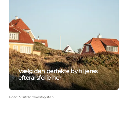
Vælg den perfekte by til jeres
efterårsferie her
Foto
:
VisitNordvestkysten