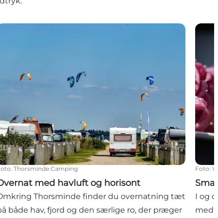
dtryk.
Overnat med havluft og horisont
Smag
Foto
:
Thorsminde Camping
Foto
:
V
Overnat med havluft og horisont
Smag
Omkring Thorsminde finder du overnatning tæt
I og 
på både hav, fjord og den særlige ro, der præger
med s