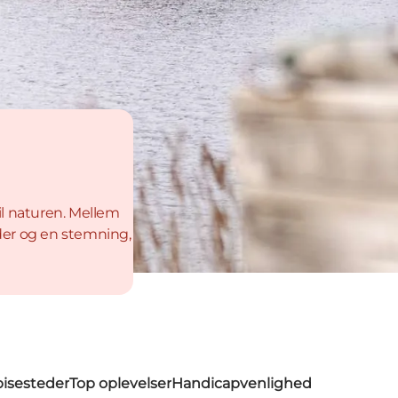
il naturen. Mellem
dder og en stemning,
pisesteder
Top oplevelser
Handicapvenlighed