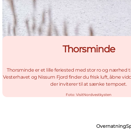
Thorsminde
Thorsminde er et lille feriested med stor ro og nærhed t
Vesterhavet og Nissum Fjord finder du frisk luft, åbne vi
der inviterer til at sænke tempoet.
Foto
:
VisitNordvestkysten
Overnatning
S