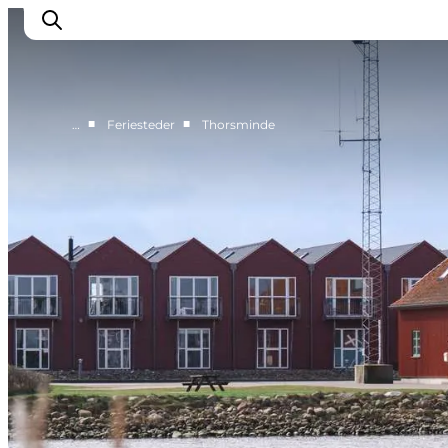
■
■
…
Feriesteder
Thorsminde
Feriesteder
Inspiration
Handicapvenlig ferie
Events
Overnatning
Planlæg din ferie