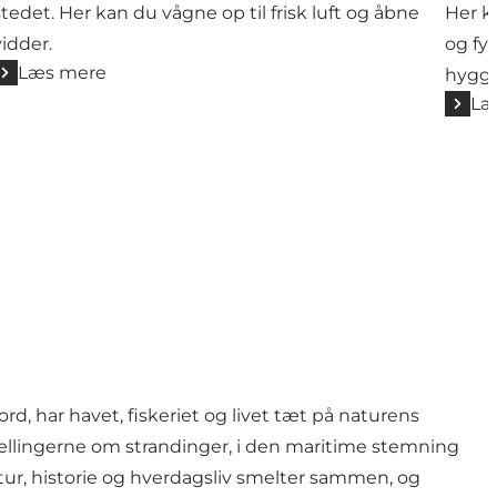
stedet. Her kan du vågne op til frisk luft og åbne
Her k
vidder.
og fy
Læs mere
hygge
Læ
d, har havet, fiskeriet og livet tæt på naturens
rtællingerne om strandinger, i den maritime stemning
atur, historie og hverdagsliv smelter sammen, og