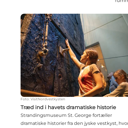
rumme
Træd ind i havets dramatiske historie
Foto
:
VisitNordvestkysten
Træd ind i havets dramatiske historie
Strandingsmuseum St. George fortæller
dramatiske historier fra den jyske vestkyst, hvo