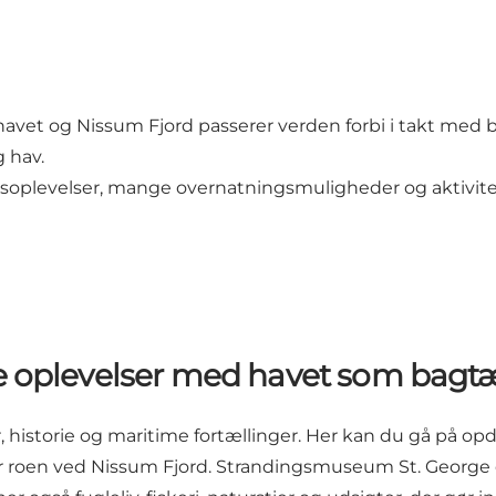
vet og Nissum Fjord passerer verden forbi i takt med b
g hav.
plevelser, mange overnatningsmuligheder og aktiviteter
e oplevelser med havet som bag
historie og maritime fortællinger. Her kan du gå på o
øder roen ved Nissum Fjord. Strandingsmuseum St. George 