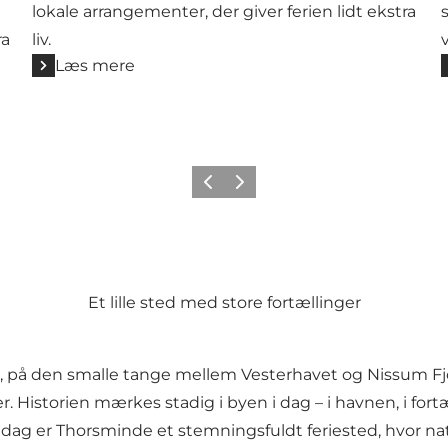
lokale arrangementer, der giver ferien lidt ekstra
ra
liv.
Læs mere
Forrige
Næste
Et lille sted med store fortællinger
r, på den smalle tange mellem Vesterhavet og Nissum Fjor
. Historien mærkes stadig i byen i dag – i havnen, i fo
 I dag er Thorsminde et stemningsfuldt feriested, hvor n