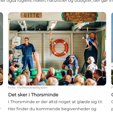
r også fugleliv, fiskeri, naturstier og udsigter, der gør in
Det sker i Thorsminde
Foto
:
VisitNordvestkysten
Det sker i Thorsminde
I Thorsminde er der altid noget at glæde sig til.
r
Her finder du kommende begivenheder og