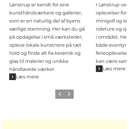
Lønstrup er kendt for sine
I Lønstrup ven
kunsthåndværkere og gallerier,
oplevelser for 
som er en naturlig del af byens
minigolf og leg
særlige stemning. Her kan du gå
rideture og sjo
på opdagelse i små værksteder,
i området. Her 
opleve lokale kunstnere på tæt
både eventyr, 
hold og finde alt fra keramik og
ferieoplevelse
glas til malerier og unikke
kan være sa
Læs mere
håndlavede værker.
Læs mere
Forrige
Næste