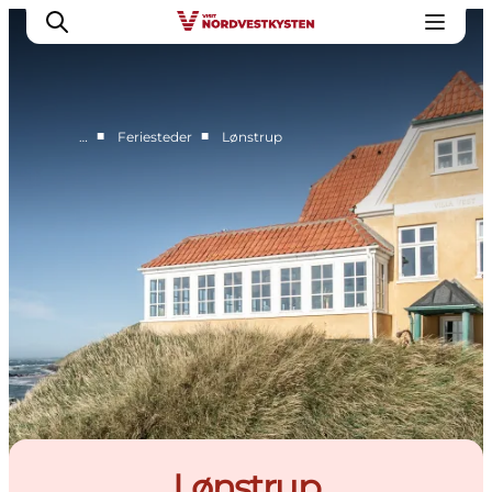
■
■
…
Feriesteder
Lønstrup
Feriesteder
Inspiration
Handicapvenlig ferie
Events
Overnatning
Planlæg din ferie
Lønstrup