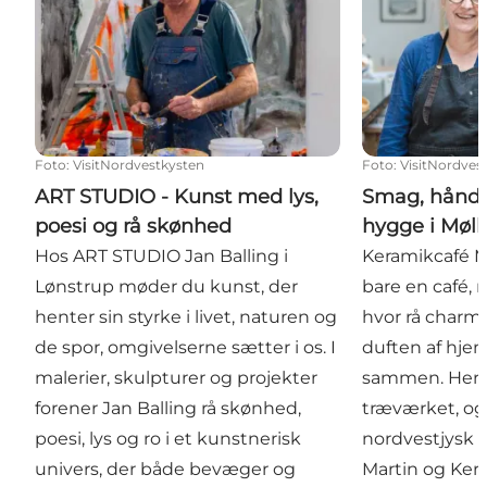
Foto
:
VisitNordvestkysten
Foto
:
VisitNordves
ART STUDIO - Kunst med lys,
Smag, håndv
poesi og rå skønhed
hygge i Møll
Hos ART STUDIO Jan Balling i
Keramikcafé M
Lønstrup møder du kunst, der
bare en café, 
henter sin styrke i livet, naturen og
hvor rå charm
de spor, omgivelserne sætter i os. I
duften af hj
malerier, skulpturer og projekter
sammen. Her kn
forener Jan Balling rå skønhed,
træværket, og
poesi, lys og ro i et kunstnerisk
nordvestjysk s
univers, der både bevæger og
Martin og Kers