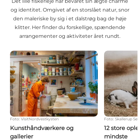
Det lille fiskerleje har bevaret sin ægte charme
og identitet. Omgivet af en storslået natur, snor
den maleriske by sig i et dalstrøg bag de høje
klitter. Her finder du forskellige, spændende
arrangementer og aktiviteter året rundt.
Kunsthåndværkere og gallerier
12 store oplev
Foto
:
VisitNordvestkysten
Foto
:
Skallerup Sea
Kunsthåndværkere og
12 store ople
gallerier
mindste