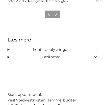
Foto
:
VisitNordvestkysten, Jammerbugten
Foto
:
Forrige
Næste
Læs mere
Kontaktoplysninger
Faciliteter
Sidst opdateret af:
VisitNordvestkysten, Jammerbugten