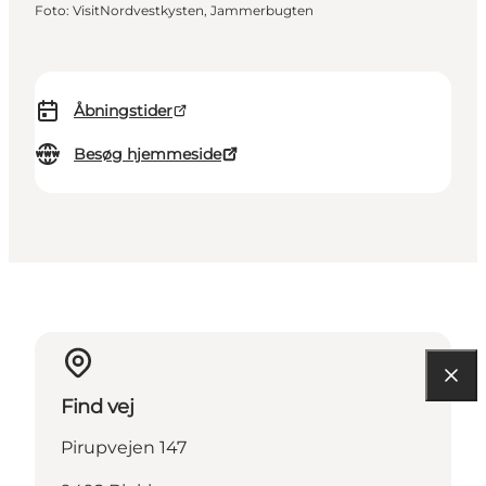
Foto
:
VisitNordvestkysten, Jammerbugten
Åbningstider
Besøg hjemmeside
Find vej
Pirupvejen 147