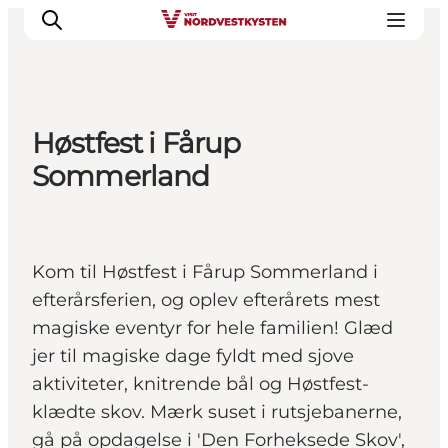
Høstfest i Fårup
Feriesteder
Sommerland
Inspiration
Handicapvenlig ferie
Events
Kom til Høstfest i Fårup Sommerland i
Overnatning
efterårsferien, og oplev efterårets mest
Planlæg din ferie
magiske eventyr for hele familien! Glæd
jer til magiske dage fyldt med sjove
aktiviteter, knitrende bål og Høstfest-
klædte skov. Mærk suset i rutsjebanerne,
gå på opdagelse i 'Den Forheksede Skov',