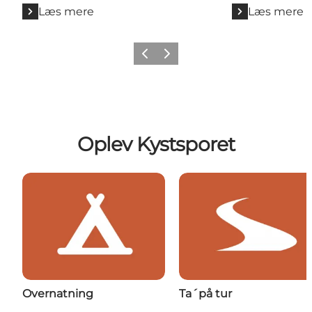
Læs mere
Læs mere
Forrige
Næste
Oplev Kystsporet
Overnatning
Ta´på tur