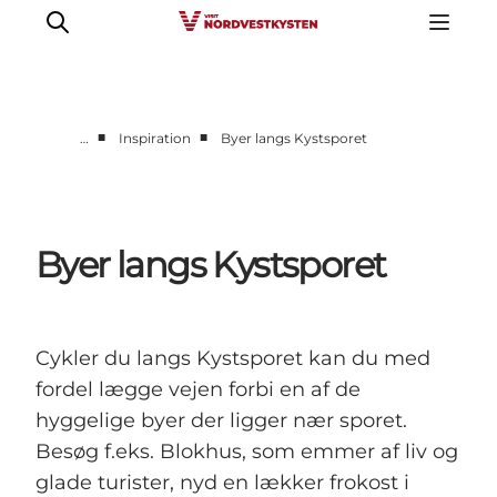
■
■
…
Inspiration
Byer langs Kystsporet
Feriesteder
Inspiration
Handicapvenlig ferie
Byer langs Kystsporet
Events
Overnatning
Planlæg din ferie
Cykler du langs Kystsporet kan du med
fordel lægge vejen forbi en af de
hyggelige byer der ligger nær sporet.
Besøg f.eks. Blokhus, som emmer af liv og
glade turister, nyd en lækker frokost i