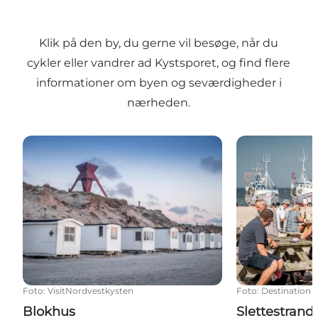
Klik på den by, du gerne vil besøge, når du
cykler eller vandrer ad Kystsporet, og find flere
informationer om byen og seværdigheder i
nærheden.
Blokhus
Slettestrand 
Foto
:
VisitNordvestkysten
Foto
:
Destination 
Blokhus
Slettestrand