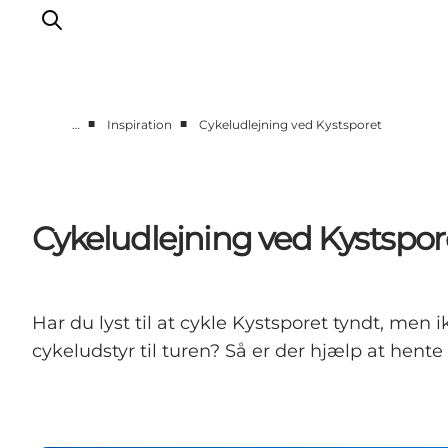
■
■
…
Inspiration
Cykeludlejning ved Kystsporet
Feriesteder
Inspiration
Handicapvenlig ferie
Cykeludlejning ved Kystspor
Events
Overnatning
Planlæg din ferie
Har du lyst til at cykle Kystsporet tyndt, men i
cykeludstyr til turen? Så er der hjælp at hente