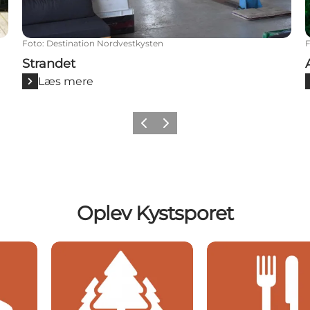
Foto
:
Destination Nordvestkysten
Strandet
Læs mere
Forrige
Næste
Oplev Kystsporet