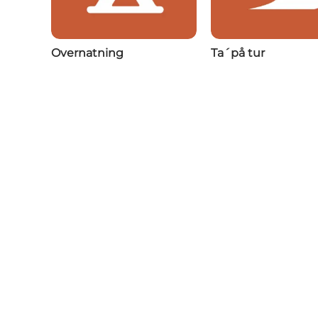
Overnatning
Ta´på tur