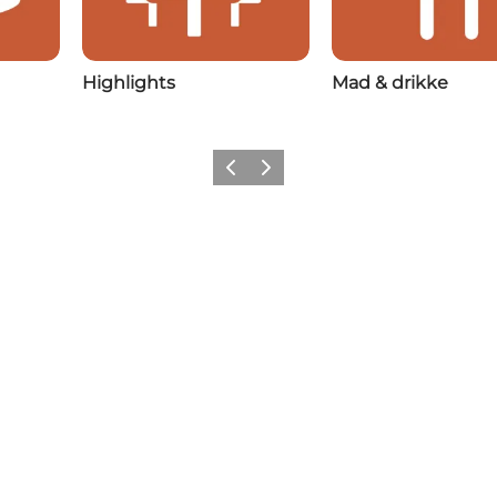
Highlights
Mad & drikke
Forrige
Næste
Få lidt Nordvestkysten i dit feed