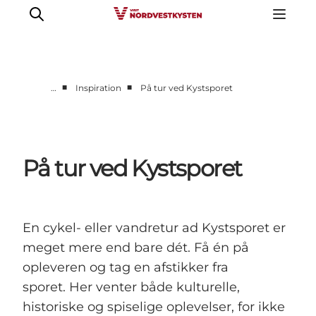
■
■
…
Inspiration
På tur ved Kystsporet
Feriesteder
Inspiration
Handicapvenlig ferie
På tur ved Kystsporet
Events
Overnatning
Planlæg din ferie
En cykel- eller vandretur ad Kystsporet er
meget mere end bare dét. Få én på
opleveren og tag en afstikker fra
sporet. Her venter både kulturelle,
historiske og spiselige oplevelser, for ikke