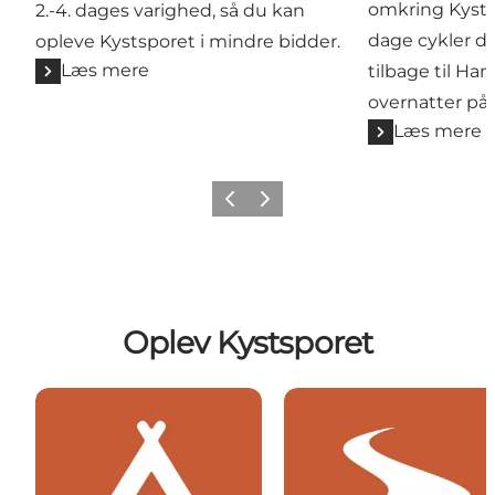
omkring Kysts
2.-4. dages varighed, så du kan
dage cykler du
opleve Kystsporet i mindre bidder.
Læs mere
tilbage til Ha
overnatter på 
Læs mere
Forrige
Næste
Oplev Kystsporet