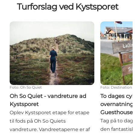
Turforslag ved Kystsporet
Oh So Quiet - vandreture ad Kystsporet
To dages cyke
Foto
:
Oh So Quiet
Foto
:
Destination 
Oh So Quiet - vandreture ad
To dages cy
Kystsporet
overnatning
Guesthouse 
Oplev Kystsporet etape for etape
Tag på to dage
til fods på Oh So Quiets
den fantastisk
vandreture. Vandreetaperne er af