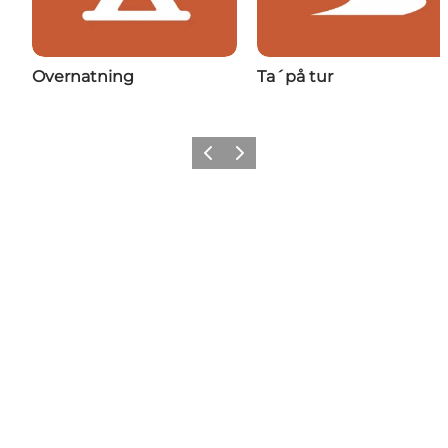
Overnatning
Ta´på tur
Forrige
Næste
Få lidt Nordvestkysten i dit feed