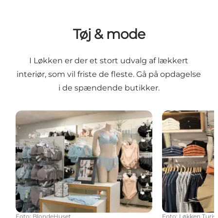
Tøj & mode
I Løkken er der et stort udvalg af lækkert
interiør, som vil friste de fleste. Gå på opdagelse
i de spændende butikker.
BlondeHuset
Basic
Foto
:
BlondeHuset
Foto
:
Løkken Turis