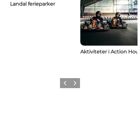
Landal ferieparker
Aktiviteter i Action Hou
Forrige
Næste
Få lidt Nordvestkysten i dit feed