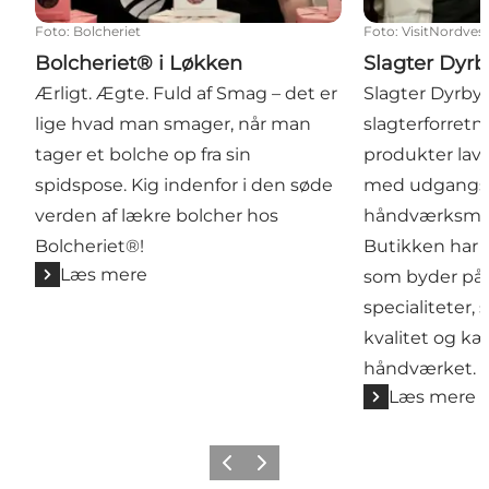
Foto
:
Bolcheriet
Foto
:
VisitNordves
Bolcheriet® i Løkken
Slagter Dyrb
Ærligt. Ægte. Fuld af Smag – det er
Slagter Dyrby 
lige hvad man smager, når man
slagterforretn
tager et bolche op fra sin
produkter lave
spidspose. Kig indenfor i den søde
med udgangsp
verden af lækre bolcher hos
håndværksmæs
Bolcheriet®!
Butikken har e
Læs mere
som byder på
specialiteter
kvalitet og kær
håndværket.
Læs mere
Forrige
Næste