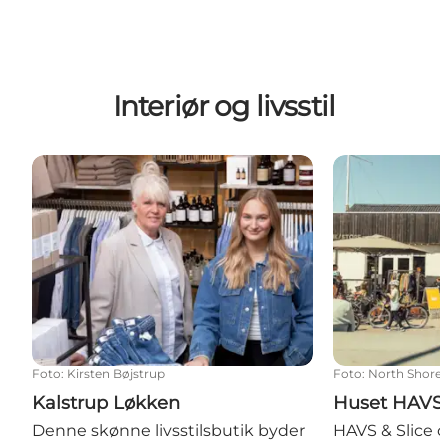
Interiør og livsstil
Kalstrup Løkken
Huset HAVS
Foto
:
Kirsten Bøjstrup
Foto
:
North Shore 
Kalstrup Løkken
Huset HAVS
Denne skønne livsstilsbutik byder
HAVS & Slice o