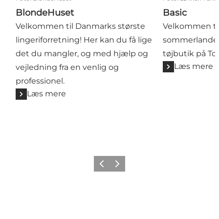
BlondeHuset
Basic
Velkommen til Danmarks største
Velkommen ti
lingeriforretning! Her kan du få lige
sommerlandet B
det du mangler, og med hjælp og
tøjbutik på To
Læs mere
vejledning fra en venlig og
professionel.
Læs mere
Forrige
Næste