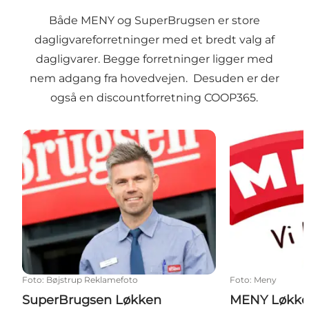
Både MENY og SuperBrugsen er store
dagligvareforretninger med et bredt valg af
dagligvarer. Begge forretninger ligger med
nem adgang fra hovedvejen. Desuden er der
også en discountforretning COOP365.
SuperBrugsen Løkken
MENY Løkken
Foto
:
Bøjstrup Reklamefoto
Foto
:
Meny
SuperBrugsen Løkken
MENY Løkk