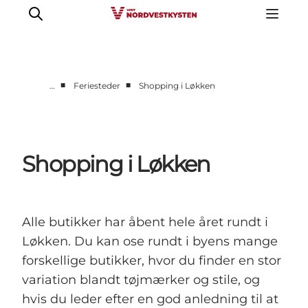
■
■
…
Feriesteder
Shopping i Løkken
Feriesteder
Inspiration
Handicapvenlig ferie
Shopping i Løkken
Events
Overnatning
Planlæg din ferie
Alle butikker har åbent hele året rundt i
Løkken. Du kan ose rundt i byens mange
forskellige butikker, hvor du finder en stor
variation blandt tøjmærker og stile, og
hvis du leder efter en god anledning til at