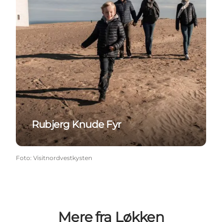
Rubjerg Knude Fyr
Foto
:
Visitnordvestkysten
Mere fra Løkken