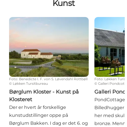
Kunst
Børglum Kloster - Kunst på Klosteret
Galleri PondCo
Foto
:
Benedicte I. F. von S. Løvendahl Rottbøll
Foto
:
Løkken Turis
©
Løkken Tursitbureau
©
Galleri Pondcott
Børglum Kloster - Kunst på
Galleri Pond
Klosteret
PondCottage Art
Der er hvert år forskellige
Billedhugger 
kunstudstillinger oppe på
her med skulpt
Børglum Bakken. I dag er det 6. og
bronze. Menne