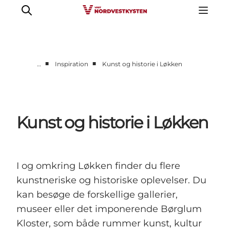
■
■
…
Inspiration
Kunst og historie i Løkken
Feriesteder
Inspiration
Handicapvenlig ferie
Kunst og historie i Løkken
Events
Overnatning
Planlæg din ferie
I og omkring Løkken finder du flere
kunstneriske og historiske oplevelser. Du
kan besøge de forskellige gallerier,
museer eller det imponerende Børglum
Kloster, som både rummer kunst, kultur