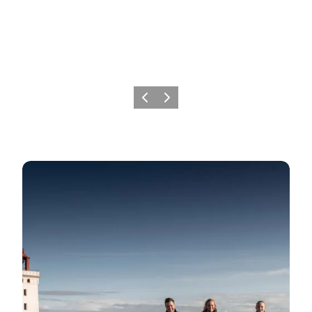
Forrige
Næste
Rubjerg Knude Fyr