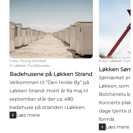
Foto
:
Flying October
Foto
:
Løkken Turis
©
Løkken Tursitbureau
Løkken Søm
Badehusene på Løkken Strand
Sømærket er e
Velkommen til “Den Hvide By” på
Løkken, som ka
Løkken Strand. Hvert år fra maj til
Bolcheriets bo
september står der ca. 480
Koncerts plak
badehuse på stranden i Løkken.
dage tjente de
Læs mere
formål.
Læs mere