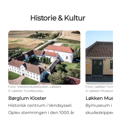
Historie & Kultur
Børglum Kloster
Løkken Muse
Foto
:
VisitNordvestkysten, Løkken
Foto
:
Løkken Turis
©
Løkken Tursitbureau
©
Løkken Museum
Børglum Kloster
Løkken Mu
Historisk centrum i Vendsyssel.
Bymuseum i d
Oplev stemningen i den 1000 år
skudeskipper