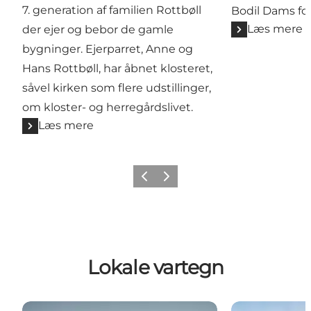
7. generation af familien Rottbøll
Bodil Dams fo
Læs mere
der ejer og bebor de gamle
bygninger. Ejerparret, Anne og
Hans Rottbøll, har åbnet klosteret,
såvel kirken som flere udstillinger,
om kloster- og herregårdslivet.
Læs mere
Forrige
Næste
Lokale vartegn
Badehusene på Løkken Strand
Løkken Sømæ