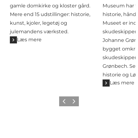
gamle domkirke og kloster gård.
Museum har fo
Mere end 15 udstillinger: historie,
historie, hånd
kunst, kjoler, legetøj og
Museet er indr
julemandens værksted.
skudeskipperh
Læs mere
Johanne Grønb
bygget omkrin
skudeskipper
Grønbech. Se
historie og L
Læs mere
Forrige
Næste