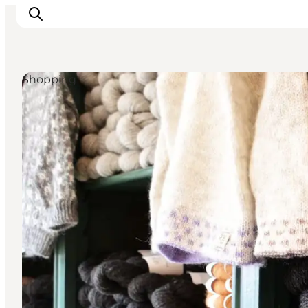
Shopping
Feriesteder
Inspiration
Handicapvenlig ferie
Events
Overnatning
Planlæg din ferie