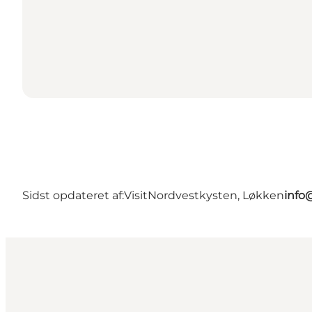
Sidst opdateret af:
VisitNordvestkysten, Løkken
info