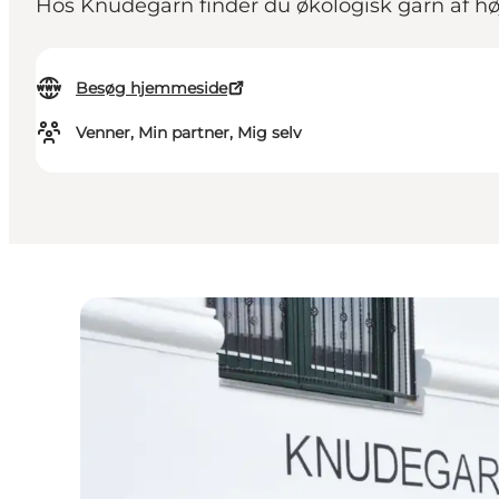
Hos Knudegarn finder du økologisk garn af høj k
Besøg hjemmeside
Venner, Min partner, Mig selv