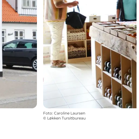
Foto
:
Caroline Laursen
©
Løkken Tursitbureau