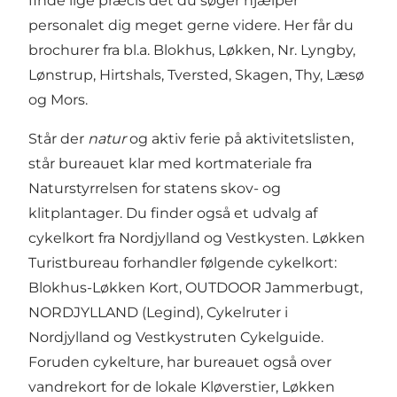
finde lige præcis det du søger hjælper
personalet dig meget gerne videre. Her får du
brochurer fra bl.a.
Blokhus
,
Løkken
, Nr. Lyngby,
Lønstrup
,
Hirtshals
,
Tversted
,
Skagen
,
Thy
,
Læsø
og
Mors
.
Står der
natur
og aktiv ferie på aktivitetslisten,
står bureauet klar med kortmateriale fra
Naturstyrrelsen for statens skov- og
klitplantager. Du finder også et udvalg af
cykelkort fra Nordjylland og Vestkysten. Løkken
Turistbureau forhandler følgende cykelkort:
Blokhus-Løkken Kort
, OUTDOOR Jammerbugt,
NORDJYLLAND (Legind), Cykelruter i
Nordjylland og Vestkystruten Cykelguide.
Foruden cykelture, har bureauet også over
vandrekort for de lokale
Kløverstier
,
Løkken