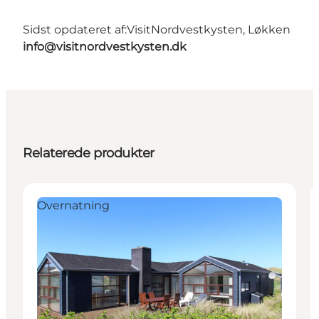
Sidst opdateret af:
VisitNordvestkysten, Løkken
info@visitnordvestkysten.dk
Relaterede produkter
Overnatning