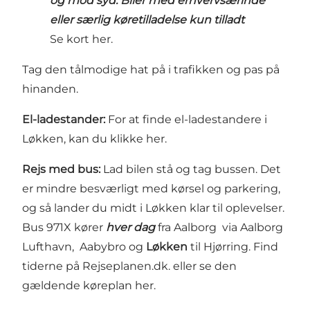
og mod syd. Biler med erhvervsærinde
eller særlig køretilladelse kun tilladt
Se kort
her
.
Tag den tålmodige hat på i trafikken og pas på
hinanden.
El-ladestander:
For at finde el-ladestandere i
Løkken, kan du klikke
her
.
Rejs med bus:
Lad bilen stå og tag bussen. Det
er mindre besværligt med kørsel og parkering,
og så lander du midt i Løkken klar til oplevelser.
Bus 971X kører
hver dag
fra
Aalborg
via
Aalborg
Lufthavn
, Aabybro og
Løkken
til Hjørring. Find
tiderne på
Rejseplanen.dk
. eller se den
gældende køreplan
her.