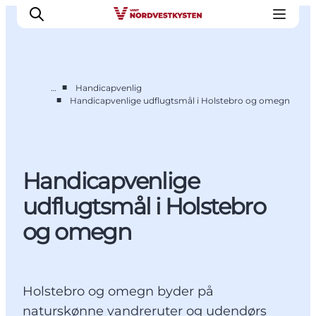
■
…
Handicapvenlig
■
Handicapvenlige udflugtsmål i Holstebro og omegn
Feriesteder
Inspiration
Handicapvenlig ferie
Handicapvenlige
Events
Overnatning
udflugtsmål i Holstebro
Planlæg din ferie
og omegn
Holstebro og omegn byder på
naturskønne vandreruter og udendørs