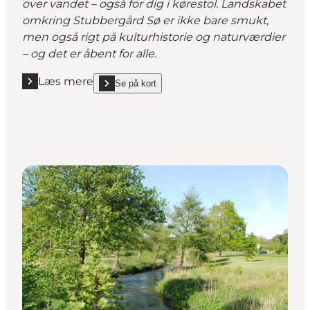
over vandet – også for dig i kørestol. Landskabet
omkring Stubbergård Sø er ikke bare smukt,
men også rigt på kulturhistorie og naturværdier
– og det er åbent for alle.
Læs mere
Se på kort
Læs mere "Vandrerute ved Stubbergård Sø, Mosesti
show Vandrerute ved Stubbergård Sø, Mosestien o