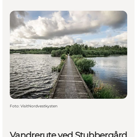
Foto
:
VisitNordvestkysten
Vandrerute ved Stubbergård