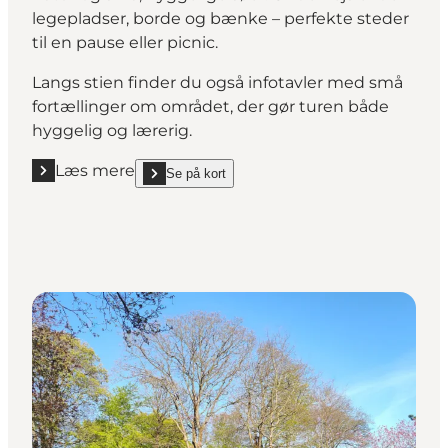
legepladser, borde og bænke – perfekte steder
til en pause eller picnic.
Langs stien finder du også infotavler med små
fortællinger om området, der gør turen både
hyggelig og lærerig.
Læs mere
Se på kort
Læs mere "Hjertestien i Ulfborg"
show Hjertestien i Ulfborg on_map