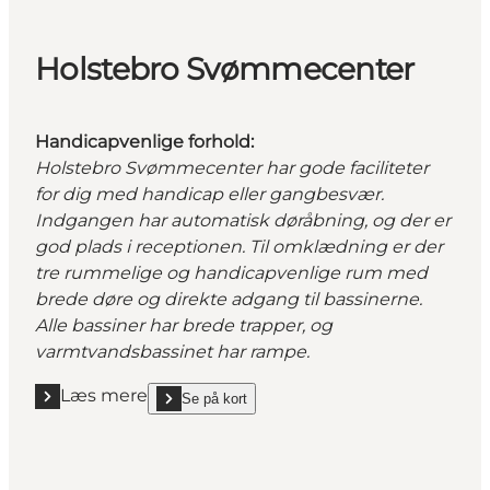
Holstebro Svømmecenter
Handicapvenlige forhold:
Holstebro Svømmecenter har gode faciliteter
for dig med handicap eller gangbesvær.
Indgangen har automatisk døråbning, og der er
god plads i receptionen. Til omklædning er der
tre rummelige og handicapvenlige rum med
brede døre og direkte adgang til bassinerne.
Alle bassiner har brede trapper, og
varmtvandsbassinet har rampe.
Læs mere
Se på kort
Læs mere "Holstebro Svømmecenter"
show Holstebro Svømmecenter on_map