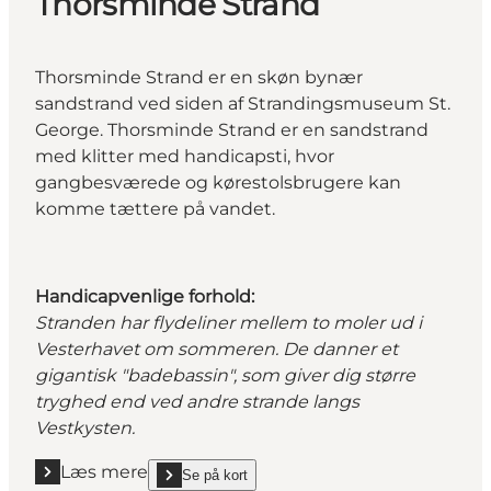
Thorsminde Strand
Thorsminde Strand er en skøn bynær
sandstrand ved siden af Strandingsmuseum St.
George. Thorsminde Strand er en sandstrand
med klitter med handicapsti, hvor
gangbesværede og kørestolsbrugere kan
komme tættere på vandet.
Handicapvenlige forhold:
Stranden har flydeliner mellem to moler ud i
Vesterhavet
om sommeren. De danner et
gigantisk "badebassin", som giver dig større
tryghed end ved andre strande langs
Vestkysten.
Læs mere
Se på kort
Læs mere "Thorsminde Strand"
show Thorsminde Strand on_map