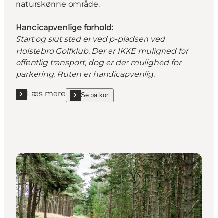
naturskønne område.
Handicapvenlige forhold:
Start og slut sted er ved p-pladsen ved
Holstebro Golfklub. Der er IKKE mulighed for
offentlig transport, dog er der mulighed for
parkering. Ruten er handicapvenlig.
Læs mere
Se på kort
Læs mere "Hjertestien ved Storådalen"
show Hjertestien ved Storådalen on_map