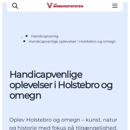
■
…
Handicapvenlig
■
Handicapvenlige oplevelser i Holstebro og omegn
Feriesteder
Inspiration
Handicapvenlig ferie
Handicapvenlige
Events
Overnatning
oplevelser i Holstebro og
Planlæg din ferie
omegn
Oplev Holstebro og omegn – kunst, natur
og historie med fokus på tilgængelighed.