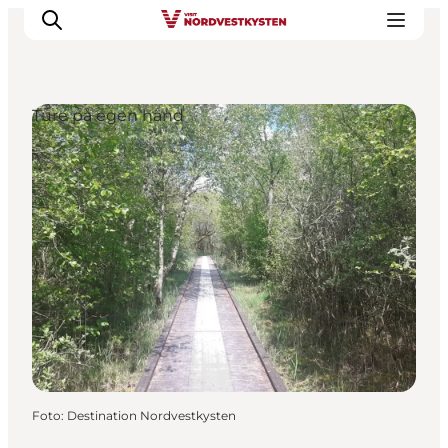
Ture på egen hånd
Feriesteder
Inspiration
Handicapvenlig ferie
Events
Overnatning
Planlæg din ferie
Foto
:
Destination Nordvestkysten