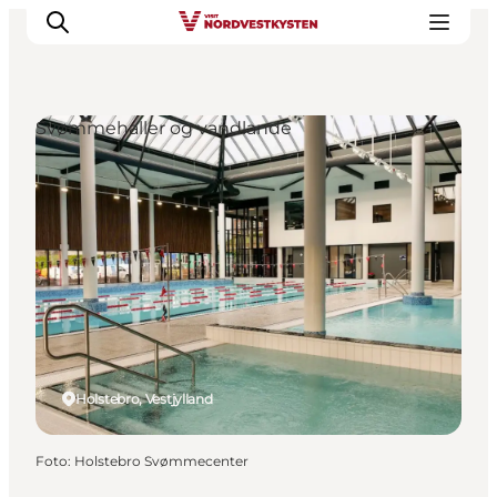
Svømmehaller og vandlande
Feriesteder
Inspiration
Handicapvenlig ferie
Events
Overnatning
Planlæg din ferie
Holstebro, Vestjylland
Foto
:
Holstebro Svømmecenter