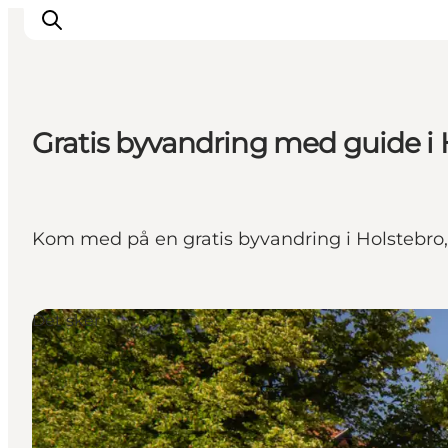
Gratis byvandring med guide i 
Feriesteder
Inspiration
Handicapvenlig ferie
Kom med på en gratis byvandring i Holstebro, h
Events
Overnatning
Planlæg din ferie
Det sker