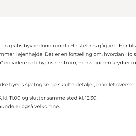
en gratis byvandring rundt i Holstebros gågade. Her bl
r i øjenhøjde. Det er en fortælling om, hvordan Holstebr
aren” og videre ud i byens centrum, mens guiden krydrer
ke byens sjæl og se de skjulte detaljer, man let overser 
l. 11.00 og slutter samme sted kl. 12.30.
og hunde er også velkomne.