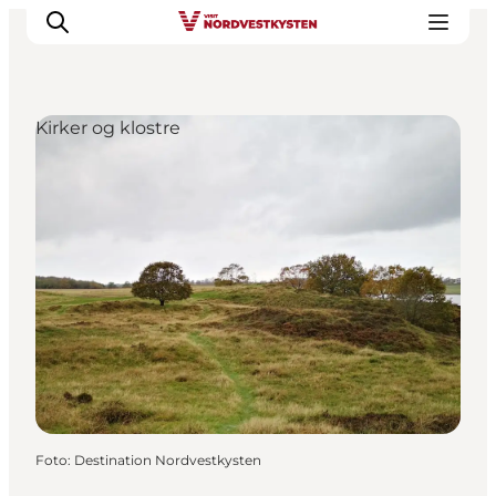
Kirker og klostre
Feriesteder
Inspiration
Handicapvenlig ferie
Events
Overnatning
Planlæg din ferie
Foto
:
Destination Nordvestkysten