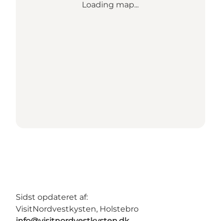
Loading map...
Sidst opdateret af:
VisitNordvestkysten, Holstebro
info@visitnordvestkysten.dk