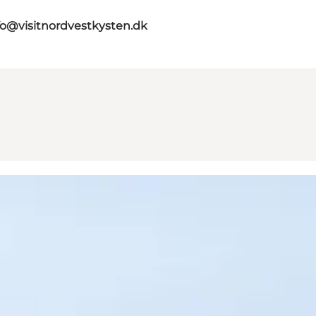
fo@visitnordvestkysten.dk