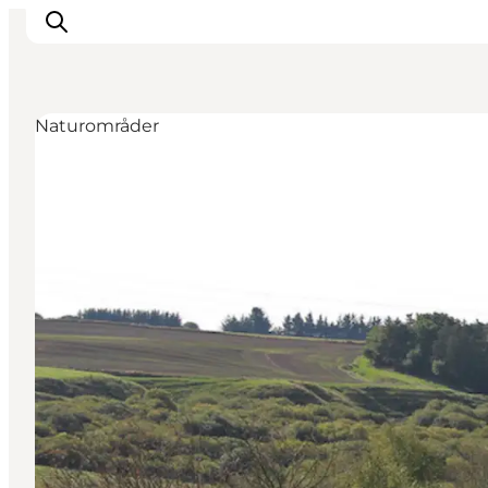
Naturområder
Feriesteder
Inspiration
Handicapvenlig ferie
Events
Overnatning
Planlæg din ferie