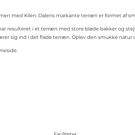
n med Kilen. Dalens markante terræn er formet af smel
ar resulteret i et terræn med store bløde bakker og ste
 skærer sig ind i det flade terræn. Oplev den smukke na
meside.
Faciliteter