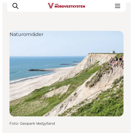
Naturområder
Feriesteder
Inspiration
Handicapvenlig ferie
Events
Overnatning
Planlæg din ferie
Foto
:
Geopark Vestjylland