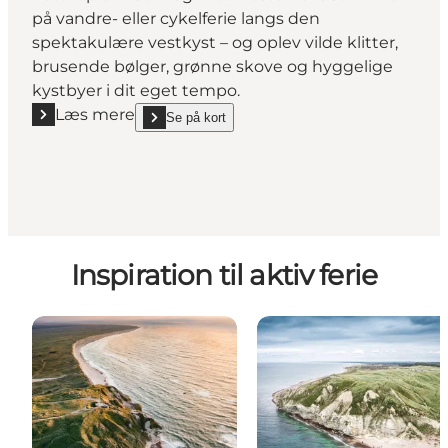
på vandre- eller cykelferie langs den
spektakulære vestkyst – og oplev vilde klitter,
brusende bølger, grønne skove og hyggelige
kystbyer i dit eget tempo.
Læs mere
Se på kort
Læs mere "VesterhavsCaminoen"
show VesterhavsCaminoen on_map
Inspiration til aktiv ferie