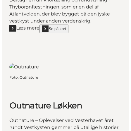
Thyborønfæstningen, som er en del af
Atlantvolden, der blev bygget på den jyske
vestkyst under anden verdenskrig.
Læs mere
Se på kort
Læs mere "Bunkertur med guide til Thyborønfæstn
show Bunkertur med guide til Thyborønfæstningen 
Foto
:
Outnature
Outnature Løkken
Outnature – Oplevelser ved Vesterhavet året
rundt Vestkysten gemmer på utallige historier,