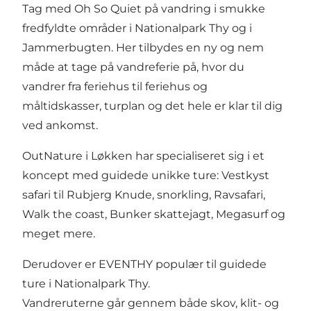
Tag med
Oh So Quiet
på vandring i smukke
fredfyldte områder i Nationalpark Thy og i
Jammerbugten. Her tilbydes en ny og nem
måde at tage på vandreferie på, hvor du
vandrer fra feriehus til feriehus og
måltidskasser, turplan og det hele er klar til dig
ved ankomst.
OutNature
i Løkken har specialiseret sig i et
koncept med guidede unikke ture:
Vestkyst
safari
til Rubjerg Knude, snorkling, Ravsafari,
Walk the coast, Bunker skattejagt, Megasurf og
meget mere.
Derudover er
EVENTHY
populær til guidede
ture i
Nationalpark Thy
.
Vandreruterne går gennem både skov, klit- og