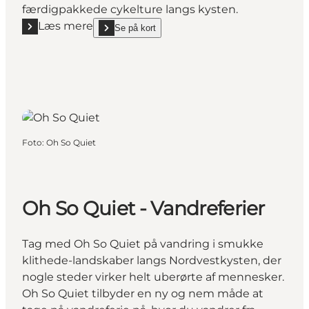
færdigpakkede cykelture langs kysten.
Læs mere
Se på kort
Læs mere "BikeWithUs - Færdigpakkede cykelferier
show BikeWithUs - Færdigpakkede cykelferier on_m
Foto
:
Oh So Quiet
Oh So Quiet - Vandreferier
Tag med Oh So Quiet på vandring i smukke
klithede-landskaber langs Nordvestkysten, der
nogle steder virker helt uberørte af mennesker.
Oh So Quiet tilbyder en ny og nem måde at