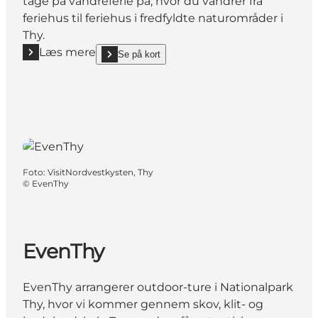
tage på vandreferie på, hvor du vandrer fra
feriehus til feriehus i fredfyldte naturområder i
Thy.
Læs mere
Se på kort
Læs mere "Oh So Quiet - Vandreferier"
show Oh So Quiet - Vandreferier on_map
Foto
:
VisitNordvestkysten, Thy
©
EvenThy
EvenThy
EvenThy arrangerer outdoor-ture i Nationalpark
Thy, hvor vi kommer gennem skov, klit- og