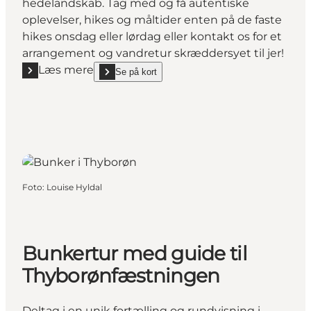
hedelandskab. Tag med og få autentiske
oplevelser, hikes og måltider enten på de faste
hikes onsdag eller lørdag eller kontakt os for et
arrangement og vandretur skræddersyet til jer!
Læs mere
Se på kort
Læs mere "EvenThy"
show EvenThy on_map
Foto
:
Louise Hyldal
Bunkertur med guide til
Thyborønfæstningen
Deltag i en unik fortælling og rundvisning i