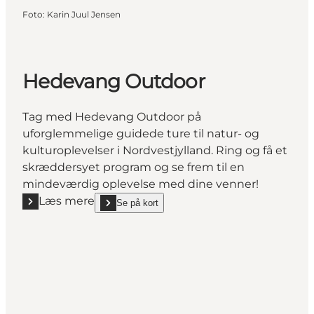
Foto
:
Karin Juul Jensen
Hedevang Outdoor
Tag med Hedevang Outdoor på
uforglemmelige guidede ture til natur- og
kulturoplevelser i Nordvestjylland. Ring og få et
skræddersyet program og se frem til en
mindeværdig oplevelse med dine venner!
Læs mere
Se på kort
Læs mere "Hedevang Outdoor"
show Hedevang Outdoor on_map