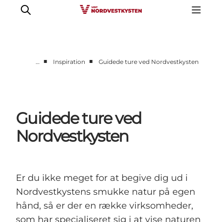
■
■
…
Inspiration
Guidede ture ved Nordvestkysten
Feriesteder
Inspiration
Handicapvenlig ferie
Guidede ture ved
Events
Nordvestkysten
Overnatning
Planlæg din ferie
Er du ikke meget for at begive dig ud i
Nordvestkystens smukke natur på egen
hånd, så er der en række virksomheder,
som har specialiseret sig i at vise naturen