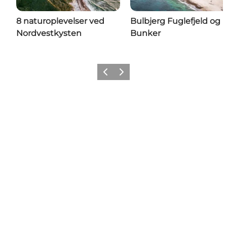
8 naturoplevelser ved
Bulbjerg Fuglefjeld og
Nordvestkysten
Bunker
Forrige
Næste
Få lidt Nordvestkysten i dit feed