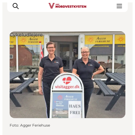
Cykeludlejere
Feriesteder
Inspiration
Handicapvenlig ferie
Events
Overnatning
Planlæg din ferie
Foto
:
Agger Feriehuse