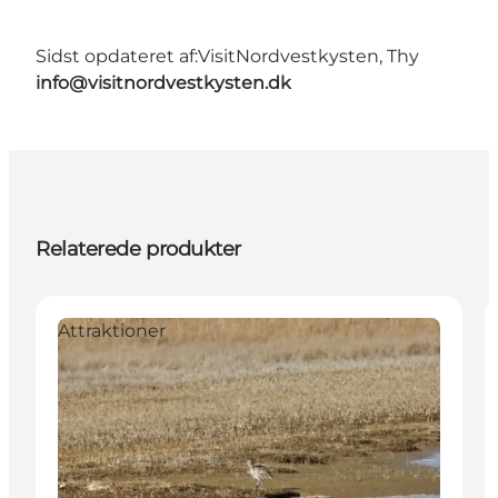
Sidst opdateret af:
VisitNordvestkysten, Thy
info@visitnordvestkysten.dk
Relaterede produkter
Attraktioner