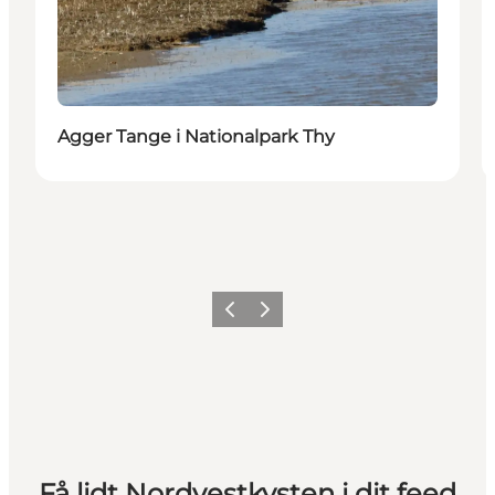
Agger Tange i Nationalpark Thy
Forrige
Næste
Få lidt Nordvestkysten i dit feed