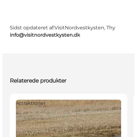
Sidst opdateret af:
VisitNordvestkysten, Thy
info@visitnordvestkysten.dk
Relaterede produkter
Attraktioner