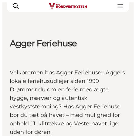
Agger Feriehuse
Feriesteder
Inspiration
Handicapvenlig ferie
Velkommen hos Agger Feriehuse– Aggers
Events
lokale feriehusudlejer siden 1999
Overnatning
Drømmer du om en ferie med ægte
Planlæg din ferie
hygge, nærvær og autentisk
vestkyststemning? Hos Agger Feriehuse
bor du tæt på havet – med mulighed for
ophold i 1. klitrække og Vesterhavet lige
uden for døren.