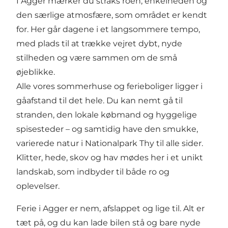
I Agger mærker du straks roen, enkelheden og
den særlige atmosfære, som området er kendt
for. Her går dagene i et langsommere tempo,
med plads til at trække vejret dybt, nyde
stilheden og være sammen om de små
øjeblikke.
Alle vores sommerhuse og ferieboliger ligger i
gåafstand til det hele. Du kan nemt gå til
stranden, den lokale købmand og hyggelige
spisesteder – og samtidig have den smukke,
varierede natur i Nationalpark Thy til alle sider.
Klitter, hede, skov og hav mødes her i et unikt
landskab, som indbyder til både ro og
oplevelser.
Ferie i Agger er nem, afslappet og lige til. Alt er
tæt på, og du kan lade bilen stå og bare nyde