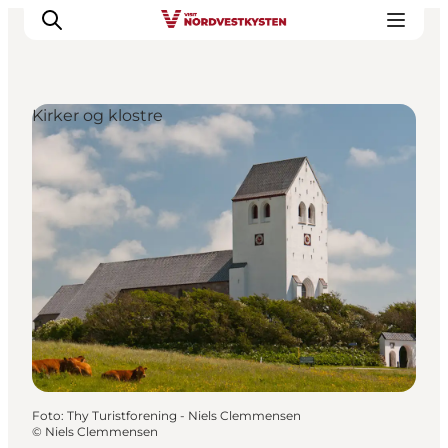
Kirker og klostre
Feriesteder
Inspiration
Handicapvenlig ferie
Events
Overnatning
Planlæg din ferie
Foto
:
Thy Turistforening - Niels Clemmensen
©
Niels Clemmensen