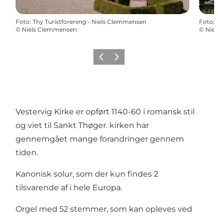
Foto
:
Thy Turistforening - Niels Clemmensen
Foto
:
©
Niels Clemmensen
©
Nie
Forrige
Næste
Vestervig Kirke er opført 1140-60 i romansk stil
og viet til Sankt Thøger. kirken har
gennemgået mange forandringer gennem
tiden.
Kanonisk solur, som der kun findes 2
tilsvarende af i hele Europa.
Orgel med 52 stemmer, som kan opleves ved