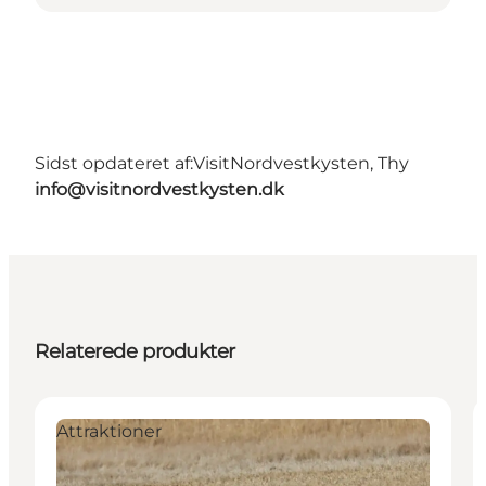
Sidst opdateret af:
VisitNordvestkysten, Thy
info@visitnordvestkysten.dk
Relaterede produkter
Attraktioner