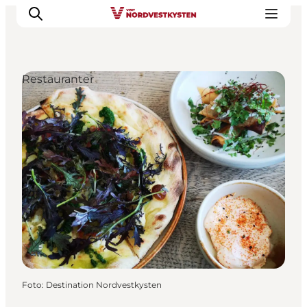
Restauranter
Feriesteder
Inspiration
Handicapvenlig ferie
Events
Overnatning
Planlæg din ferie
Foto
:
Destination Nordvestkysten