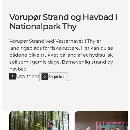
Vorupør Strand og Havbad i
Nationalpark Thy
Vorupør Strand ved Vesterhavet i Thy er
landingsplads for fiskekuttere. Her kan du se
bådene blive trukket på land af et hydraulisk
spil som i gamle dage. Børnevenlig strand og
havbad.
Læs mere
Se på kort
Læs mere "Vorupør Strand og Havbad i Nationalpark
show Vorupør Strand og Havbad i Nationalpark Thy