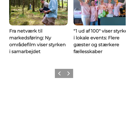
Fra netværk til
"1 ud af 100" viser styrk
markedsføring: Ny
i lokale events: Flere
områdefilm viser styrken
gæster og stærkere
i samarbejdet
fællesskaber
Forrige
Næste
Få lidt Nordvestkysten i dit feed