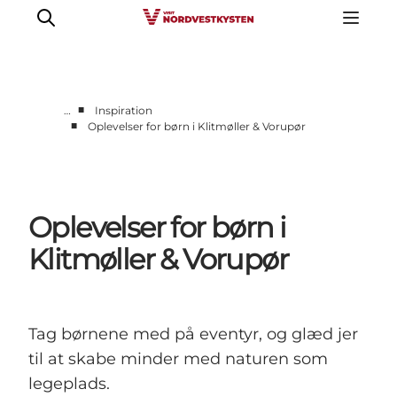
■
…
Inspiration
■
Oplevelser for børn i Klitmøller & Vorupør
Feriesteder
Inspiration
Handicapvenlig ferie
Oplevelser for børn i
Events
Overnatning
Klitmøller & Vorupør
Planlæg din ferie
Tag børnene med på eventyr, og glæd jer
til at skabe minder med naturen som
legeplads.