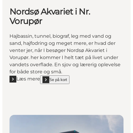
Nordsø Akvariet i Nr.
Vorupør
Hajbassin, tunnel, biograf, leg med vand og
sand, hajfodring og meget mere, er hvad der
venter jer, når I besøger Nordsø Akvariet i
Vorupør. her kommer I helt tæt på livet under
vandets overflade. En sjov og lærerig oplevelse
for både store og små.
Læs mere
Se på kort
Læs mere "Nordsø Akvariet i Nr. Vorupør"
show Nordsø Akvariet i Nr. Vorupør on_map