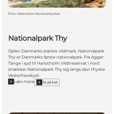
Foto
:
Destination Nordvestkysten
Nationalpark Thy
Oplev Danmarks største vildmark. Nationalpark
Thy er Danmarks første nationalpark. Fra Agger
Tange i syd til Hanstholm Vildtreservat i nord
strækker Nationalpark Thy sig langs den thyske
Vesterhavskyst.
Læs mere
Se på kort
Læs mere "Nationalpark Thy"
show Nationalpark Thy on_map