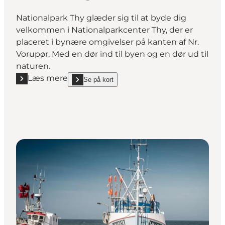
Nationalpark Thy glæder sig til at byde dig
velkommen i Nationalparkcenter Thy, der er
placeret i bynære omgivelser på kanten af Nr.
Vorupør. Med en dør ind til byen og en dør ud til
naturen.
Læs mere
Se på kort
Læs mere "Nationalparkcenter Thy - Formidlingscen
show Nationalparkcenter Thy - Formidlingscenter o