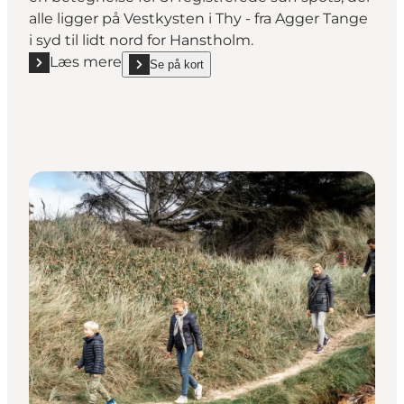
alle ligger på Vestkysten i Thy - fra Agger Tange
i syd til lidt nord for Hanstholm.
Læs mere
Se på kort
Læs mere "Cold Hawaii i Thy"
show Cold Hawaii i Thy on_map