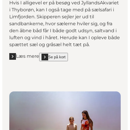
Hvis I alligevel er på besøg ved JyllandsAkvariet
i Thyborøn, kan I også tage med på sælsafari i
Limfjorden. Skipperen sejler jer ud til
sandbankerne, hvor sælerne hviler sig, og fra
den åbne båd får I både godt udsyn, saltvand i
luften og vind i håret. Herude kan I opleve både
spættet sæl og gråsæl helt tæt på.
Læs mere
Se på kort
Læs mere "Sælsafari fra Thyborøn Havn"
show Sælsafari fra Thyborøn Havn on_map