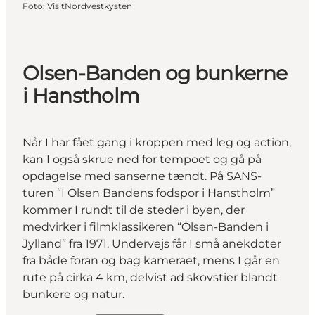
Foto
:
VisitNordvestkysten
Olsen-Banden og bunkerne
i Hanstholm
Når I har fået gang i kroppen med leg og action,
kan I også skrue ned for tempoet og gå på
opdagelse med sanserne tændt. På
SANS-
turen
“I Olsen Bandens fodspor i Hanstholm”
kommer I rundt til de steder i byen, der
medvirker i filmklassikeren “Olsen-Banden i
Jylland” fra 1971. Undervejs får I små anekdoter
fra både foran og bag kameraet, mens I går en
rute på cirka 4 km, delvist ad skovstier blandt
bunkere og natur.