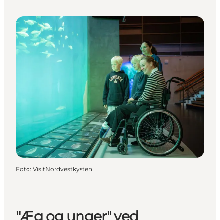
Foto
:
VisitNordvestkysten
"Æg og unger" ved