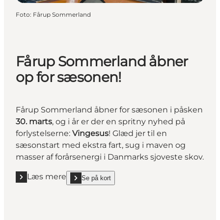
Foto
:
Fårup Sommerland
Fårup Sommerland åbner
op for sæsonen!
Fårup Sommerland åbner for sæsonen i påsken
30. marts
, og i år er der en spritny nyhed på
forlystelserne:
Vingesus
! Glæd jer til en
sæsonstart med ekstra fart, sug i maven og
masser af forårsenergi i Danmarks sjoveste skov.
Læs mere
Se på kort
Læs mere "Fårup Sommerland åbner op for sæsone
show Fårup Sommerland åbner op for sæsonen! on