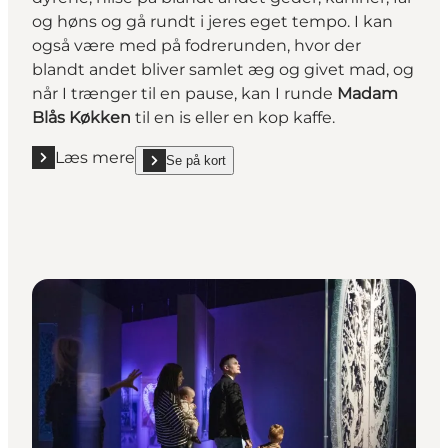
og høns og gå rundt i jeres eget tempo. I kan
også være med på fodrerunden, hvor der
blandt andet bliver samlet æg og givet mad, og
når I trænger til en pause, kan I runde
Madam
Blås Køkken
til en is eller en kop kaffe.
Læs mere
Se på kort
Læs mere "Hils på dyrene i Skallerup"
show Hils på dyrene i Skallerup on_map