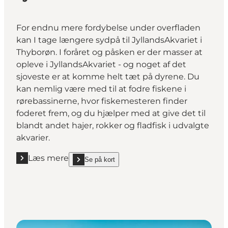
For endnu mere fordybelse under overfladen
kan I tage længere sydpå til JyllandsAkvariet i
Thyborøn. I foråret og påsken er der masser at
opleve i JyllandsAkvariet - og noget af det
sjoveste er at komme helt tæt på dyrene. Du
kan nemlig være med til at fodre fiskene i
rørebassinerne, hvor fiskemesteren finder
foderet frem, og du hjælper med at give det til
blandt andet hajer, rokker og fladfisk i udvalgte
akvarier.
Læs mere
Se på kort
Læs mere "Fodr hajer og rokker i JyllandsAkvariet"
show Fodr hajer og rokker i JyllandsAkvariet on_ma