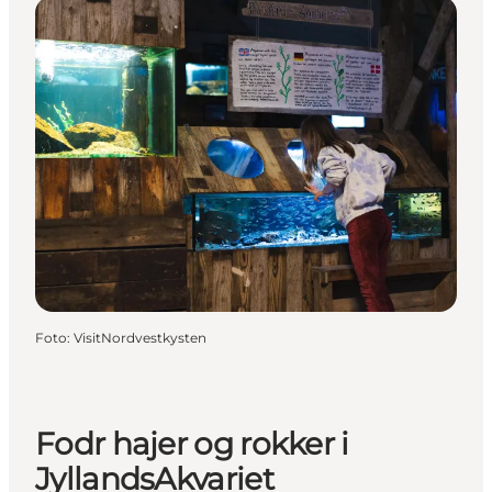
Foto
:
VisitNordvestkysten
Fodr hajer og rokker i
JyllandsAkvariet