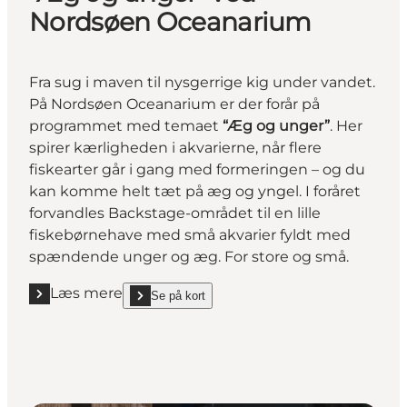
Nordsøen Oceanarium
Fra sug i maven til nysgerrige kig under vandet.
På Nordsøen Oceanarium er der forår på
programmet med temaet
“Æg og unger”
. Her
spirer kærligheden i akvarierne, når flere
fiskearter går i gang med formeringen – og du
kan komme helt tæt på æg og yngel. I foråret
forvandles Backstage-området til en lille
fiskebørnehave med små akvarier fyldt med
spændende unger og æg. For store og små.
Læs mere
Se på kort
Læs mere ""Æg og unger" ved Nordsøen Oceanariu
show "Æg og unger" ved Nordsøen Oceanarium on