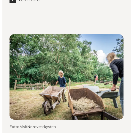
Læs mere "På skinner gennem historien i Hansthol
Foto
:
VisitNordvestkysten