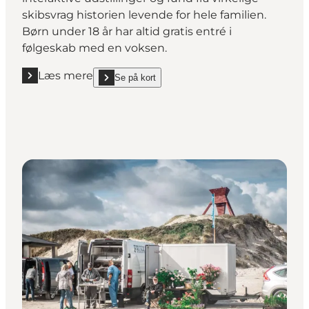
skibsvrag historien levende for hele familien.
Børn under 18 år har altid gratis entré i
følgeskab med en voksen.
Læs mere
Se på kort
Læs mere "Maritime eventyr med gratis børneentré
show Maritime eventyr med gratis børneentré on_ma