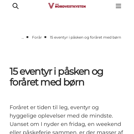
■
■
…
Forår
15 eventyr i påsken og foråret med børn
Feriesteder
Inspiration
Handicapvenlig ferie
15 eventyr i påsken og
Events
foråret med børn
Overnatning
Planlæg din ferie
Foråret er tiden til leg, eventyr og
hyggelige oplevelser med de mindste.
Uanset om I nyder en fridag, en weekend
eller påskeferie sammen, er der masser af