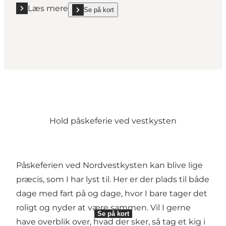
Læs mere
Se på kort
Læs mere "Klip, fold og leg med papir"
show Klip, fold og leg med papir on_map
Hold påskeferie ved vestkysten
Påskeferien ved Nordvestkysten kan blive lige
præcis, som I har lyst til. Her er der plads til både
dage med fart på og dage, hvor I bare tager det
roligt og nyder at være sammen. Vil I gerne
Se på kort
have overblik over, hvad der sker, så tag et kig i