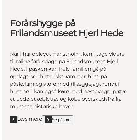
Forårshygge på
Frilandsmuseet Hjerl Hede
Når I har oplevet Hanstholm, kan I tage videre
til rolige forårsdage på Frilandsmuseet Hjerl
Hede. I påsken kan hele familien gå på
opdagelse i historiske rammer, hilse på
påskelam og være med til æggejagt rundt i
husene. I kan også køre med hestevogn, prøve
at pode et æbletræ og købe overskudsfrø fra
museets historiske haver.
Læs mere
Se på kort
Læs mere "Forårshygge på Frilandsmuseet Hjerl He
show Forårshygge på Frilandsmuseet Hjerl Hede on