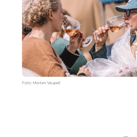
Foto
:
Morten Vaupell