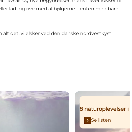
af havsalt og nye begyndelser, mens havet lokker til
 eller lad dig rive med af bølgerne – enten med bare
 alt det, vi elsker ved den danske nordvestkyst.
Se listen
8 naturoplevelser i 
Se listen