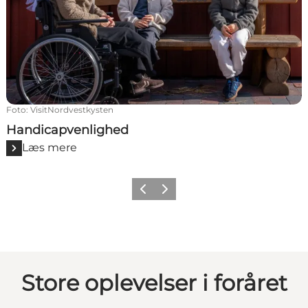
Foto
:
VisitNordvestkysten
Handicapvenlighed
Læs mere
Forrige
Næste
Store oplevelser i foråret