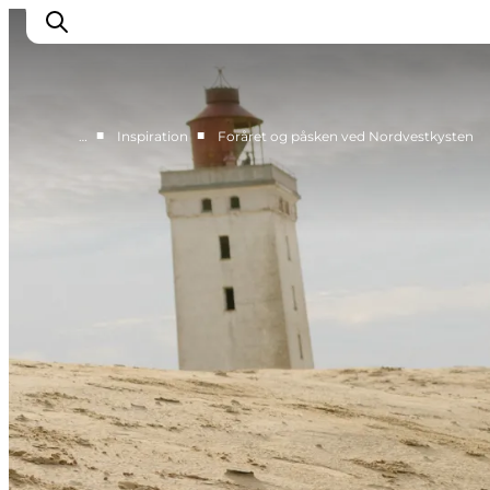
■
■
…
Inspiration
Foråret og påsken ved Nordvestkysten
Feriesteder
Inspiration
Handicapvenlig ferie
Events
Overnatning
Planlæg din ferie