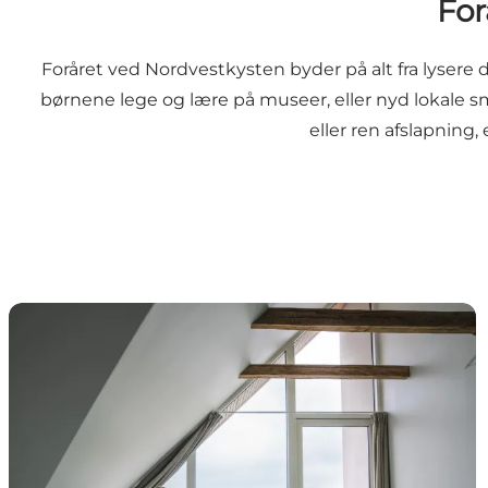
For
Foråret ved Nordvestkysten byder på alt fra lysere 
børnene lege og lære på museer, eller nyd lokale s
eller ren afslapning
Vågn op til forårsstemning