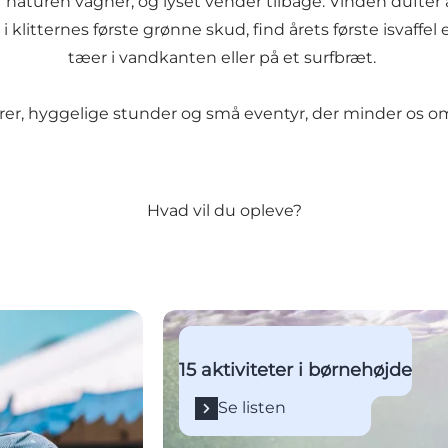
 naturen vågner, og lyset vender tilbage. Vinden dufter 
 klitternes første grønne skud, find årets første isvaffel
tæer i vandkanten eller på et surfbræt.
rer, hyggelige stunder og små eventyr, der minder os om
Hvad vil du opleve?
Se listen
15 aktiviteter i børnehøjde
Se listen