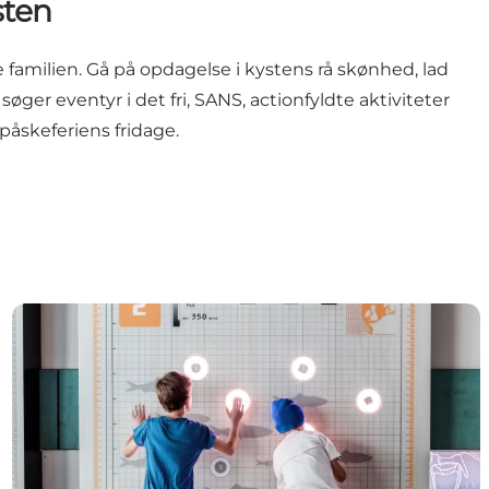
sten
 familien. Gå på opdagelse i kystens rå skønhed, lad
ger eventyr i det fri,
SANS
, actionfyldte aktiviteter
påskeferiens fridage.
Forårets events