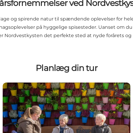
årsfornemmelser ved Nordvestky
dage og spirende natur til spændende oplevelser for hele
magsoplevelser på hyggelige spisesteder. Uanset om du sø
, er Nordvestkysten det perfekte sted at nyde forårets og 
Planlæg din tur
Handicapvenlighed