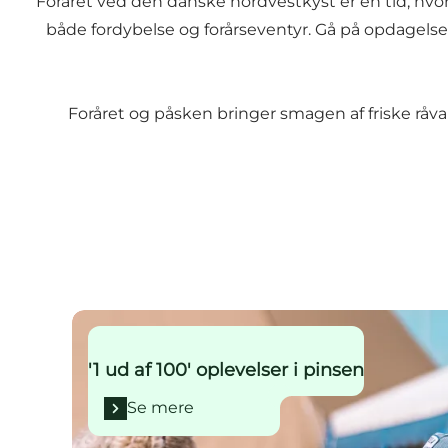
Foråret ved den danske nordvestkyst er en tid, hvor
både fordybelse og forårseventyr. Gå på opdagelse i
Foråret og påsken bringer smagen af friske råva
Se mere
'1 ud af 100' oplevelser i pinsen
Se mere