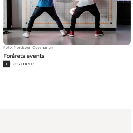
Foto
:
Nordsøen Oceanarium
Forårets events
Læs mere