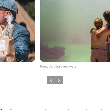
Foto
:
VisitNordvestkysten
Forrige
Næste