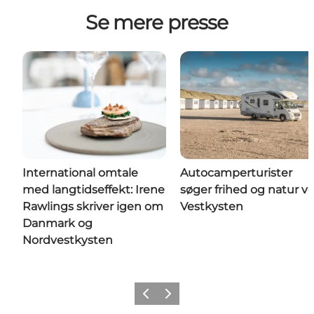
Se mere presse
International omtale
Autocamperturister
med langtidseffekt: Irene
søger frihed og natur v
Rawlings skriver igen om
Vestkysten
Danmark og
Nordvestkysten
Forrige
Næste