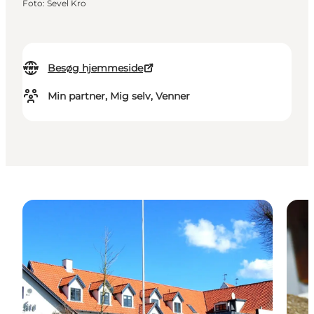
Foto
:
Sevel Kro
Besøg hjemmeside
Min partner, Mig selv, Venner