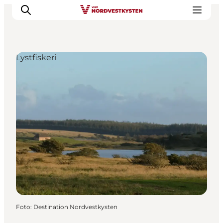
Lystfiskeri
Feriesteder
Inspiration
Handicapvenlig ferie
Events
Overnatning
Planlæg din ferie
Foto
:
Destination Nordvestkysten