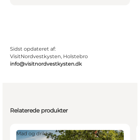
Sidst opdateret af:
VisitNordvestkysten, Holstebro
info@visitnordvestkysten.dk
Relaterede produkter
Mad og drikke