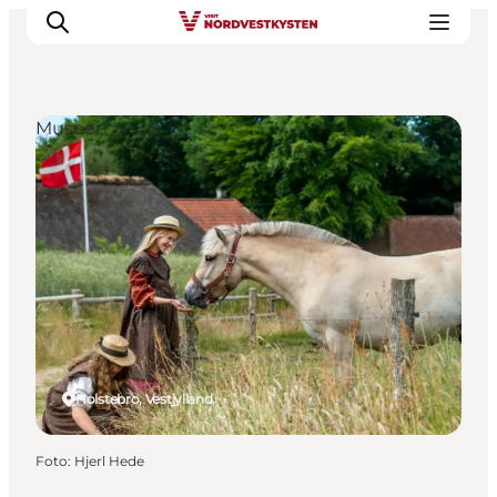
Museer
Feriesteder
Inspiration
Handicapvenlig ferie
Events
Overnatning
Planlæg din ferie
Holstebro, Vestjylland
Foto
:
Hjerl Hede