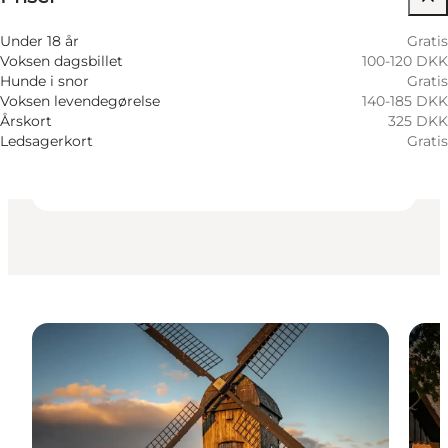
Besøg hjemmeside
Under 18 år
Gratis
Voksen dagsbillet
100-120 DKK
Hunde tilladt
Hunde i snor
Gratis
Voksen levendegørelse
140-185 DKK
Børn, Venner, Min partner
Årskort
325 DKK
Ledsagerkort
Gratis