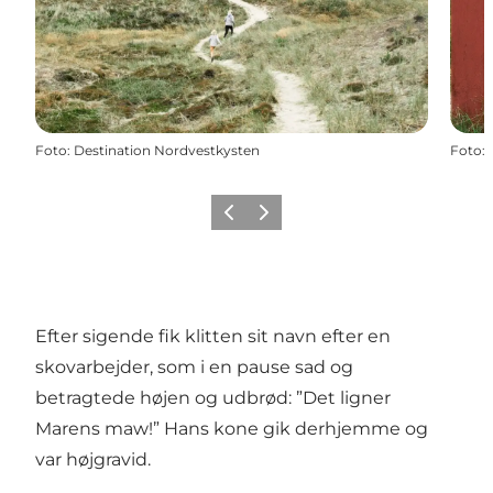
Foto
:
Destination Nordvestkysten
Foto
:
Forrige
Næste
Efter sigende fik klitten sit navn efter en
skovarbejder, som i en pause sad og
betragtede højen og udbrød: ”Det ligner
Marens maw!” Hans kone gik derhjemme og
var højgravid.