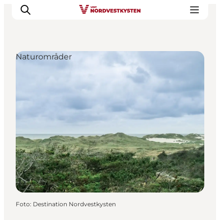
Naturområder
Feriesteder
Inspiration
Handicapvenlig ferie
Events
Overnatning
Planlæg din ferie
Foto
:
Destination Nordvestkysten