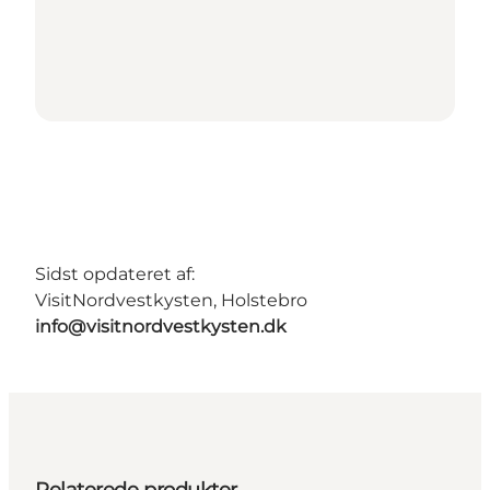
Sidst opdateret af:
VisitNordvestkysten, Holstebro
info@visitnordvestkysten.dk
Relaterede produkter