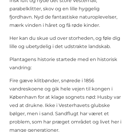
frisk luft og nyde det store Vesterhav,
parabelklitter, skov og en lille hyggelig
fjordhavn. Nyd de fantastiske naturoplevelser,
mærk vinden i håret og få røde kinder.
Her kan du skue ud over storheden, og føle dig
lille og ubetydelig i det udstrakte landskab.
Plantagens historie startede med en historisk
vandring:
Fire gæve klitbønder, snørede i 1856
vandreskoene og gik hele vejen til kongen i
København for at klage sognets nød: Husby var
ved at drukne. Ikke i Vesterhavets glubske
bølger, men i sand. Sandflugt har været et
problem, som har præget området og livet her i
mange generationer.