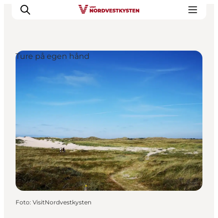
Ture på egen hånd
Feriesteder
Inspiration
Handicapvenlig ferie
Events
Overnatning
Planlæg din ferie
Foto
:
VisitNordvestkysten