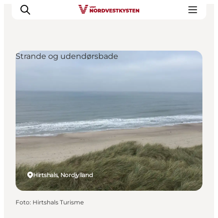
Strande og udendørsbade
Feriesteder
Inspiration
Handicapvenlig ferie
Events
Overnatning
Planlæg din ferie
Hirtshals, Nordjylland
Foto
:
Hirtshals Turisme