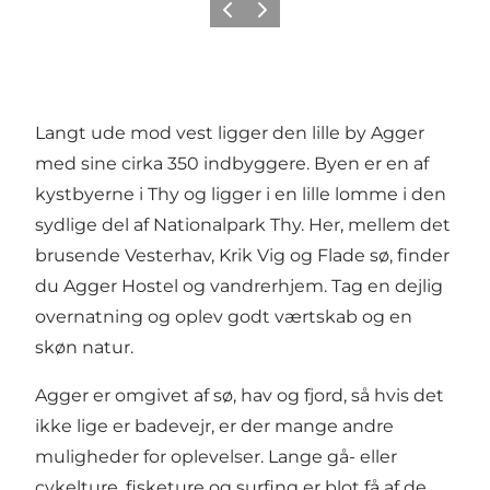
Forrige
Næste
Langt ude mod vest ligger den lille by Agger
med sine cirka 350 indbyggere. Byen er en af
kystbyerne i Thy og ligger i en lille lomme i den
sydlige del af Nationalpark Thy. Her, mellem det
brusende Vesterhav, Krik Vig og Flade sø, finder
du Agger Hostel og vandrerhjem. Tag en dejlig
overnatning og oplev godt værtskab og en
skøn natur.​
Agger er omgivet af sø, hav og fjord, så hvis det
ikke lige er badevejr, er der mange andre
muligheder for oplevelser. Lange gå- eller
cykelture, fisketure og surfing er blot få af de