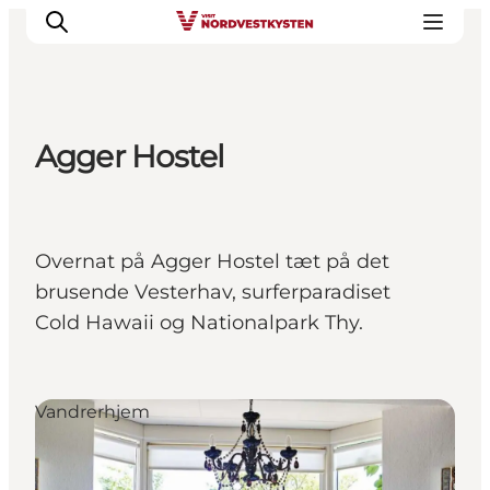
Agger Hostel
Feriesteder
Inspiration
Handicapvenlig ferie
Overnat på Agger Hostel tæt på det
Events
brusende Vesterhav, surferparadiset
Overnatning
Cold Hawaii og Nationalpark Thy.
Planlæg din ferie
Vandrerhjem