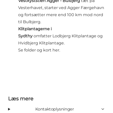
Vestkyststien Agger
- Bulbjerg
tæt på
Vesterhavet, starter ved Agger Færgehavn
og fortsætter mere end 100 km mod nord
til Bulbjerg.
Klitplantagerne i
Sydthy
omfatter Lodbjerg Klitplantage og
Hvidbjerg Klitplantage.
Se
folder
og
kort
her.
Læs mere
Kontaktoplysninger