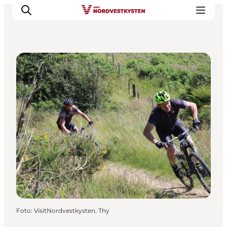
Cykeludlejere
Feriesteder
Inspiration
Handicapvenlig ferie
Events
Overnatning
Planlæg din ferie
Foto
:
VisitNordvestkysten, Thy