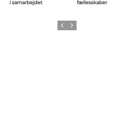
i samarbejdet
fællesskaber
Forrige
Næste
Få lidt Nordvestkysten i dit feed