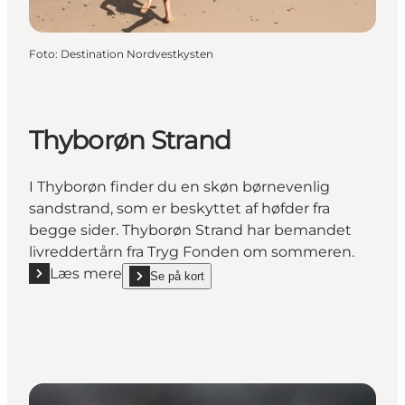
Foto
:
Destination Nordvestkysten
Thyborøn Strand
I Thyborøn finder du en skøn børnevenlig
sandstrand, som er beskyttet af høfder fra
begge sider. Thyborøn Strand har bemandet
livreddertårn fra Tryg Fonden om sommeren.
Læs mere
Se på kort
Læs mere "Thyborøn Strand"
show Thyborøn Strand on_map