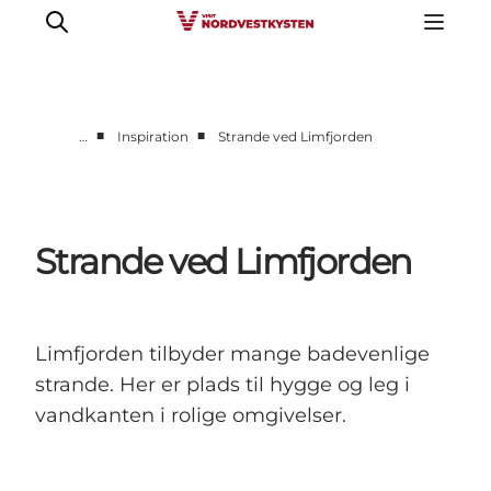
■
■
…
Inspiration
Strande ved Limfjorden
Feriesteder
Inspiration
Handicapvenlig ferie
Strande ved Limfjorden
Events
Overnatning
Planlæg din ferie
Limfjorden tilbyder mange badevenlige
strande. Her er plads til hygge og leg i
vandkanten i rolige omgivelser.