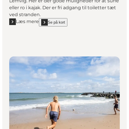
Lemvig. Her er der gode muligheder for at surfe
eller ro i kajak. Der er fri adgang til toiletter tæt
ved stranden.
Læs mere
Se på kort
Læs mere "Gjellerodde Strand"
show Gjellerodde Strand on_map