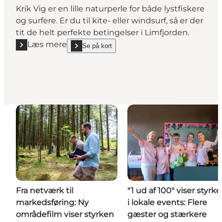
Krik Vig er en lille naturperle for både lystfiskere
og surfere. Er du til kite- eller windsurf, så er der
tit de helt perfekte betingelser i Limfjorden.
Læs mere
Se på kort
Læs mere "Krik Vig Strand i Nationalpark Thy"
show Krik Vig Strand i Nationalpark Thy on_map
Fra netværk til
"1 ud af 100" viser styrk
markedsføring: Ny
i lokale events: Flere
områdefilm viser styrken
gæster og stærkere