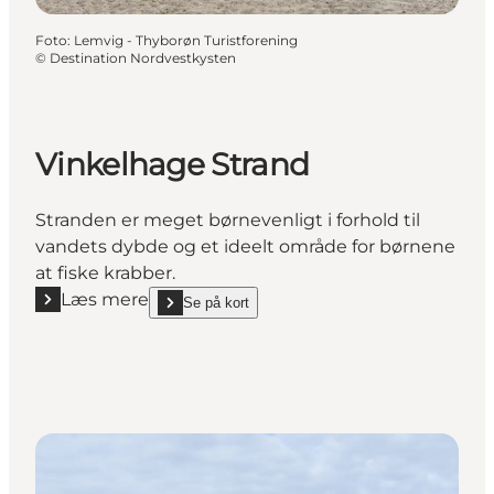
Foto
:
Lemvig - Thyborøn Turistforening
©
Destination Nordvestkysten
Vinkelhage Strand
Stranden er meget børnevenligt i forhold til
vandets dybde og et ideelt område for børnene
at fiske krabber.
Læs mere
Se på kort
Læs mere "Vinkelhage Strand"
show Vinkelhage Strand on_map