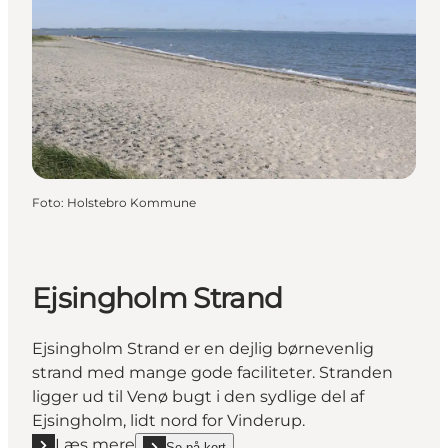
Foto
:
Holstebro Kommune
Ejsingholm Strand
Ejsingholm Strand er en dejlig børnevenlig
strand med mange gode faciliteter. Stranden
ligger ud til Venø bugt i den sydlige del af
Ejsingholm, lidt nord for Vinderup.
Læs mere
Se på kort