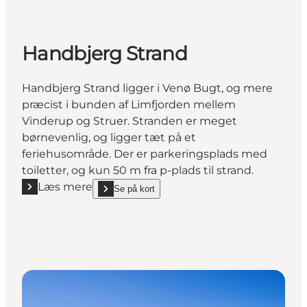
Handbjerg Strand
Handbjerg Strand ligger i Venø Bugt, og mere
præcist i bunden af Limfjorden mellem
Vinderup og Struer. Stranden er meget
børnevenlig, og ligger tæt på et
feriehusområde. Der er parkeringsplads med
toiletter, og kun 50 m fra p-plads til strand.
Læs mere
Se på kort
Læs mere "Handbjerg Strand"
show Handbjerg Strand on_map