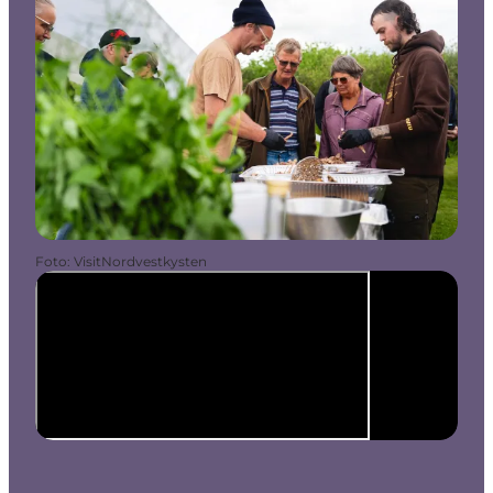
Foto
:
VisitNordvestkysten