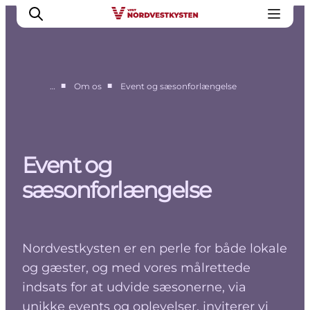
■
■
…
Om os
Event og sæsonforlængelse
Erhverv
Nyheder
Kontakt
Event og
Presse
sæsonforlængelse
Nordvestkysten er en perle for både lokale
og gæster, og med vores målrettede
indsats for at udvide sæsonerne, via
unikke events og oplevelser, inviterer vi