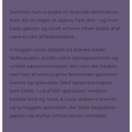
Sammen kan vi skabe en levende destination,
hvor der er noget at opleve hele året – og hvor
både gæster og lokalt erhverv bliver stolte af at
være en del af fællesskabet.
Vi bygger vores arbejde på stærke lokale
fællesskaber, stedbundne styrkepositioner og
unikke sæsonkoncepter, der viser det bedste
ved hver af vores stærke feriesteder igennem
events og oplevelser. Med sæsonkoncepter
som SANS, 1 ud af 100 oplevelser, Verdens
bedste ferie og Hook & Cook skaber vi events
og synliggøre oplevelser, der både begejstrer
gæster og styrker erhvervslivet i området.