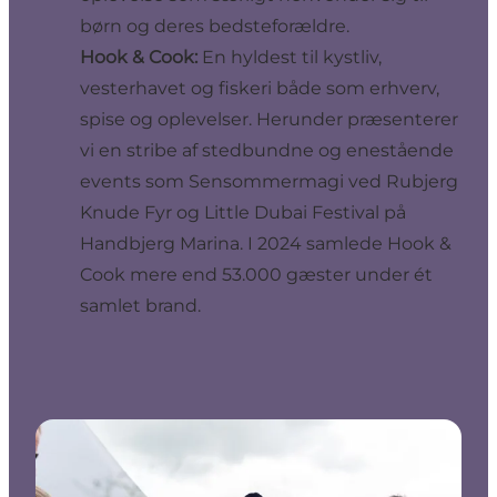
børn og deres bedsteforældre.
Hook & Cook:
En hyldest til kystliv,
vesterhavet og fiskeri både som erhverv,
spise og oplevelser. Herunder præsenterer
vi en stribe af stedbundne og enestående
events som Sensommermagi ved Rubjerg
Knude Fyr og Little Dubai Festival på
Handbjerg Marina. I 2024 samlede Hook &
Cook mere end 53.000 gæster under ét
samlet brand.