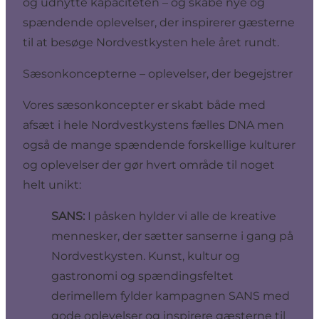
og udnytte kapaciteten – og skabe nye og
spændende oplevelser, der inspirerer gæsterne
til at besøge Nordvestkysten hele året rundt.
Sæsonkoncepterne – oplevelser, der begejstrer
Vores sæsonkoncepter er skabt både med
afsæt i hele Nordvestkystens fælles DNA men
også de mange spændende forskellige kulturer
og oplevelser der gør hvert område til noget
helt unikt:
SANS:
I påsken hylder vi alle de kreative
mennesker, der sætter sanserne i gang på
Nordvestkysten. Kunst, kultur og
gastronomi og spændingsfeltet
derimellem fylder kampagnen SANS med
gode oplevelser og inspirere gæsterne til