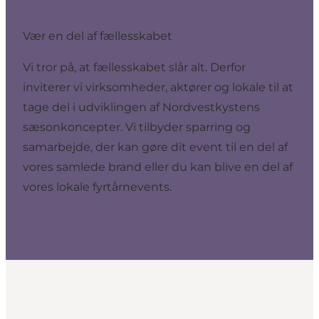
Vær en del af fællesskabet
Vi tror på, at fællesskabet slår alt. Derfor
inviterer vi virksomheder, aktører og lokale til at
tage del i udviklingen af Nordvestkystens
sæsonkoncepter. Vi tilbyder sparring og
samarbejde, der kan gøre dit event til en del af
vores samlede brand eller du kan blive en del af
vores lokale fyrtårnevents.