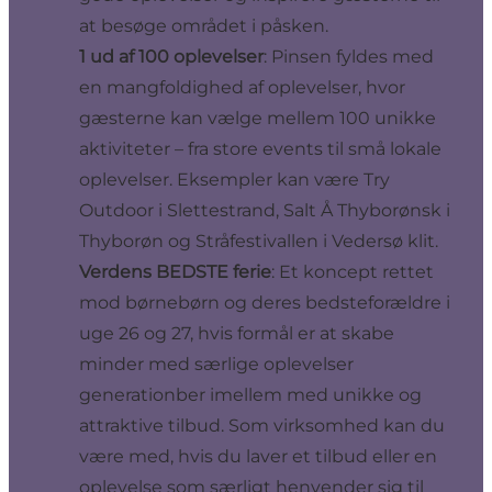
at besøge området i påsken.
1 ud af 100 oplevelser
: Pinsen fyldes med
en mangfoldighed af oplevelser, hvor
gæsterne kan vælge mellem 100 unikke
aktiviteter – fra store events til små lokale
oplevelser. Eksempler kan være Try
Outdoor i Slettestrand, Salt Å Thyborønsk i
Thyborøn og Stråfestivallen i Vedersø klit.
Verdens BEDSTE ferie
: Et koncept rettet
mod børnebørn og deres bedsteforældre i
uge 26 og 27, hvis formål er at skabe
minder med særlige oplevelser
generationber imellem med unikke og
attraktive tilbud. Som virksomhed kan du
være med, hvis du laver et tilbud eller en
oplevelse som særligt henvender sig til