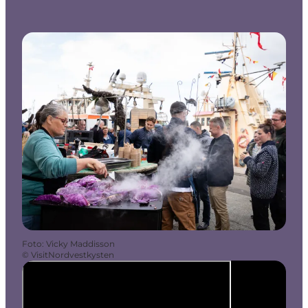
Foto
:
Vicky Maddisson
©
VisitNordvestkysten