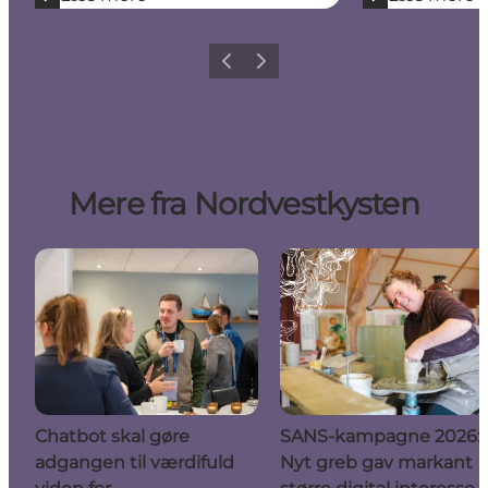
Forrige
Næste
Mere fra Nordvestkysten
Chatbot skal gøre
SANS-kampagne 2026:
adgangen til værdifuld
Nyt greb gav markant