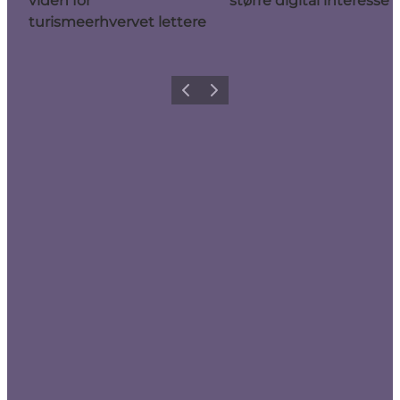
viden for
større digital interesse
turismeerhvervet lettere
Forrige
Næste
Få lidt Nordvestkysten i dit feed